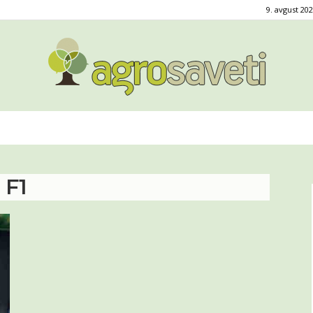
9. avgust 202
Agro
 F1
saveti