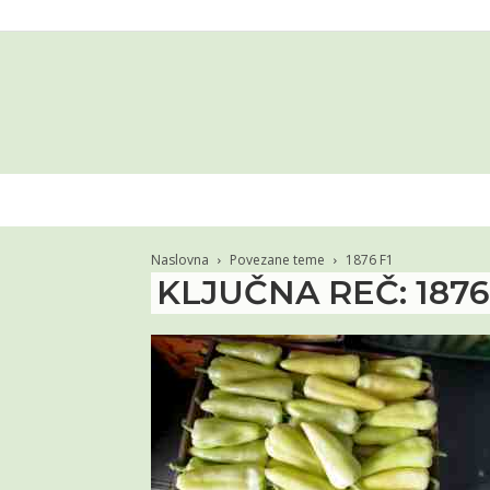
Naslovna
Povezane teme
1876 F1
KLJUČNA REČ: 1876