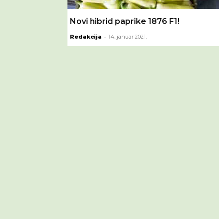
Novi hibrid paprike 1876 F1!
-
Redakcija
14. januar 2021.