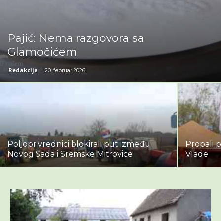
Pajić: Nema razgovora sa
Glamočićem
Redakcija
-
20. februar 2026.
Poljoprivrednici blokirali put između
Propali p
Novog Sada i Sremske Mitrovice
Vlade