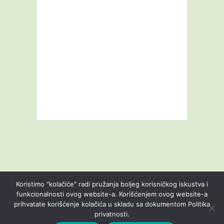
Koristimo "kolačiće" radi pružanja boljeg korisničkog iskustva i
funkcionalnosti ovog website-a. Korišćenjem ovog website-a
prihvatate korišćenje kolačića u skladu sa dokumentom Politika
Livestream
Blog
O nama
Kontakt
privatnosti.
Uslovi korišćenja
Politika privatnosti