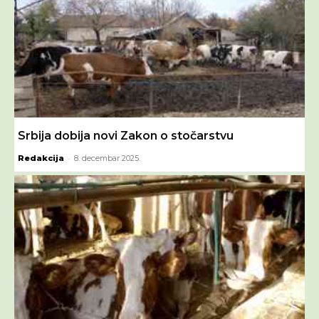
Srbija dobija novi Zakon o stočarstvu
-
Redakcija
8. decembar 2025.