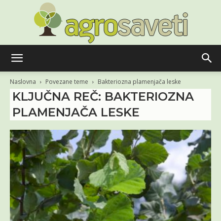
Agro
Naslovna
Povezane teme
Bakteriozna plamenjača leske
KLJUČNA REČ: BAKTERIOZNA
PLAMENJAČA LESKE
saveti