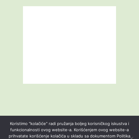
Koristimo "kolačiće" radi pružanja boljeg korisničkog iskustva i
funkcionalnosti ovog website-a. Korišćenjem ovog website-a
prihvatate korišćenje kolačića u skladu sa dokumentom Politika
Livestream
Blog
O nama
Kontakt