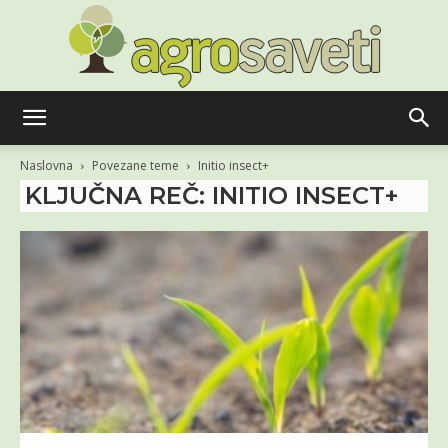
Agro
Naslovna
Povezane teme
Initio insect+
KLJUČNA REČ: INITIO INSECT+
saveti