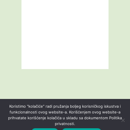
Koristimo "kolačiće" radi pružanja boljeg korisničkog iskustva i
funkcionalnosti ovog website-a. Korišćenjem ovog website-a
prihvatate korišćenje kolačića u skladu sa dokumentom Politika
Livestream
Blog
O nama
Kontakt
privatnosti.
Uslovi korišćenja
Politika privatnosti