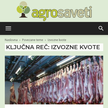
Agro
Naslovna
Povezane teme
Izvozne kvote
KLJUČNA REČ: IZVOZNE KVOTE
saveti