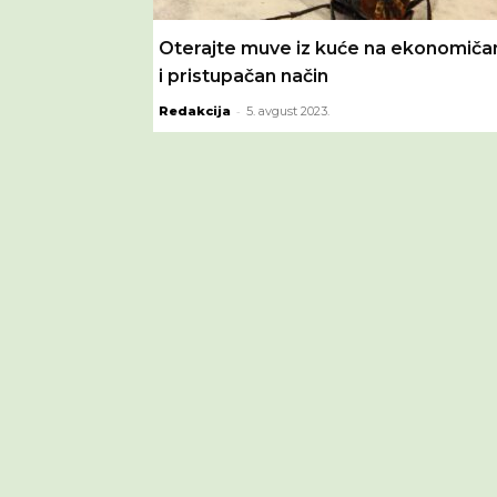
Oterajte muve iz kuće na ekonomiča
i pristupačan način
-
Redakcija
5. avgust 2023.