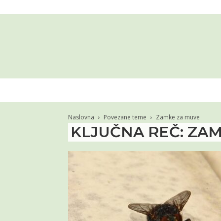
Naslovna
Povezane teme
Zamke za muve
KLJUČNA REČ: ZA