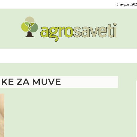
6. avgust 202
Agro
MKE ZA MUVE
saveti