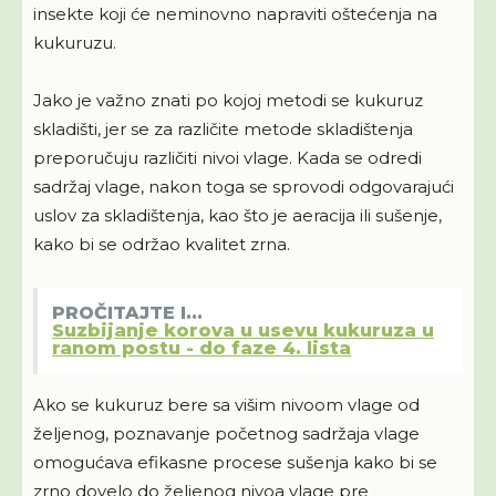
insekte koji će neminovno napraviti oštećenja na
kukuruzu.
Jako je važno znati po kojoj metodi se kukuruz
skladišti, jer se za različite metode skladištenja
preporučuju različiti nivoi vlage. Kada se odredi
sadržaj vlage, nakon toga se sprovodi odgovarajući
uslov za skladištenja, kao što je aeracija ili sušenje,
kako bi se održao kvalitet zrna.
PROČITAJTE I...
Suzbijanje korova u usevu kukuruza u
ranom postu - do faze 4. lista
Ako se kukuruz bere sa višim nivoom vlage od
željenog, poznavanje početnog sadržaja vlage
omogućava efikasne procese sušenja kako bi se
zrno dovelo do željenog nivoa vlage pre