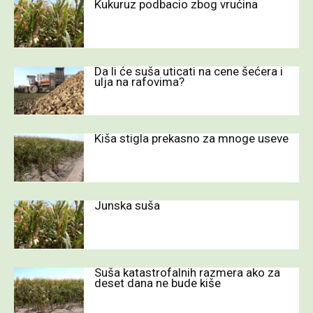
Kukuruz podbacio zbog vrućina
Da li će suša uticati na cene šećera i
ulja na rafovima?
Kiša stigla prekasno za mnoge useve
Junska suša
Suša katastrofalnih razmera ako za
deset dana ne bude kiše