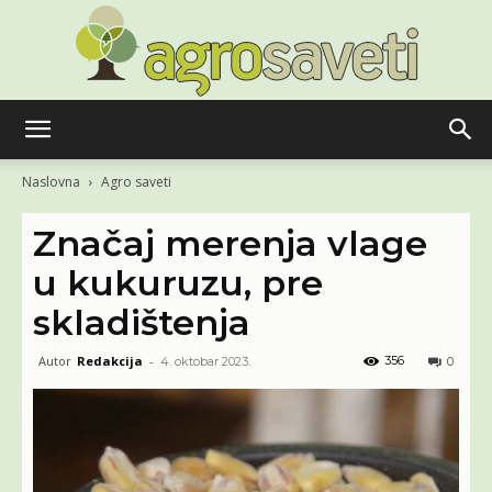
Agro
Naslovna
Agro saveti
Značaj merenja vlage
saveti
u kukuruzu, pre
skladištenja
Autor
Redakcija
-
356
4. oktobar 2023.
0