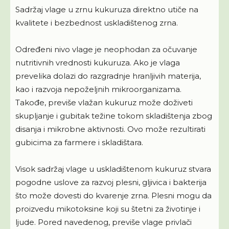
Sadržaj vlage u zrnu kukuruza direktno utiče na
kvalitete i bezbednost uskladištenog zrna.
Određeni nivo vlage je neophodan za očuvanje
nutritivnih vrednosti kukuruza. Ako je vlaga
prevelika dolazi do razgradnje hranljivih materija,
kao i razvoja nepoželjnih mikroorganizama.
Takođe, previše vlažan kukuruz može doživeti
skupljanje i gubitak težine tokom skladištenja zbog
disanja i mikrobne aktivnosti. Ovo može rezultirati
gubicima za farmere i skladištara.
Visok sadržaj vlage u uskladištenom kukuruz stvara
pogodne uslove za razvoj plesni, gljivica i bakterija
što može dovesti do kvarenje zrna. Plesni mogu da
proizvedu mikotoksine koji su štetni za životinje i
ljude. Pored navedenog, previše vlage privlači