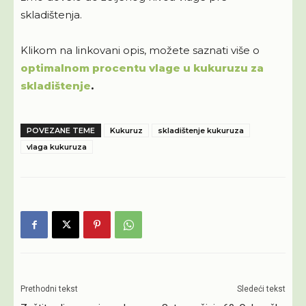
skladištenja.
Klikom na linkovani opis, možete saznati više o
optimalnom procentu vlage u kukuruzu za
skladištenje
.
POVEZANE TEME
Kukuruz
skladištenje kukuruza
vlaga kukuruza
Prethodni tekst
Sledeći tekst