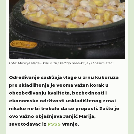
Foto: Merenje vlage u kukuruzu / Vertigo produkcija / U našem ataru
Određivanje sadržaja vlage u zrnu kukuruza
pre skladištenja je veoma važan korak u
obezbeđivanju kvaliteta, bezbednosti i
ekonomske održivosti uskladištenog zrna i
nikako ne bi trebalo da se propusti. Zašto je
ovo važno objašnjava Janjić Marija,
savetodavac iz
PSSS
Vranje.