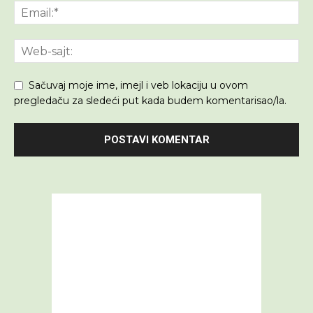
Sačuvaj moje ime, imejl i veb lokaciju u ovom
pregledaču za sledeći put kada budem komentarisao/la.