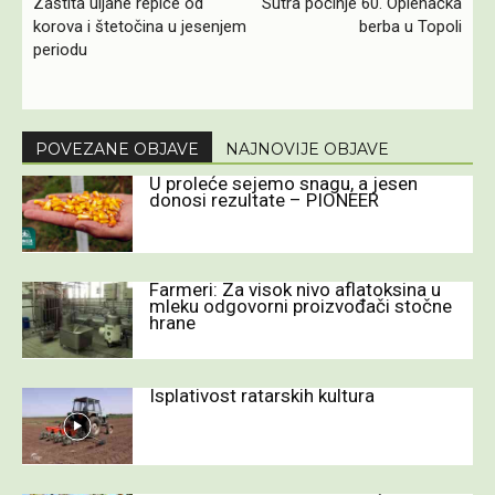
Zaštita uljane repice od
Sutra počinje 60. Oplenačka
korova i štetočina u jesenjem
berba u Topoli
periodu
POVEZANE OBJAVE
NAJNOVIJE OBJAVE
U proleće sejemo snagu, a jesen
donosi rezultate – PIONEER
Farmeri: Za visok nivo aflatoksina u
mleku odgovorni proizvođači stočne
hrane
Isplativost ratarskih kultura