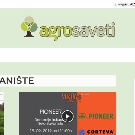
8. avgust 202
Agro
ANIŠTE
saveti