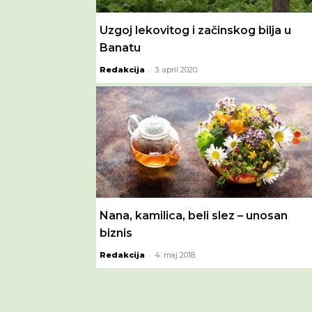
Uzgoj lekovitog i začinskog bilja u
Banatu
-
Redakcija
3. april 2020.
Nana, kamilica, beli slez – unosan
biznis
-
Redakcija
4. maj 2018.