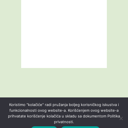
Koristimo "kolačiće" radi pružanja boljeg korisničkog iskustva i
funkcionalnosti ovog website-a. Korišćenjem ovog website-a
prihvatate korišćenje kolačića u skladu sa dokumentom Politika
Livestream
Blog
O nama
Kontakt
privatnosti.
Uslovi korišćenja
Politika privatnosti