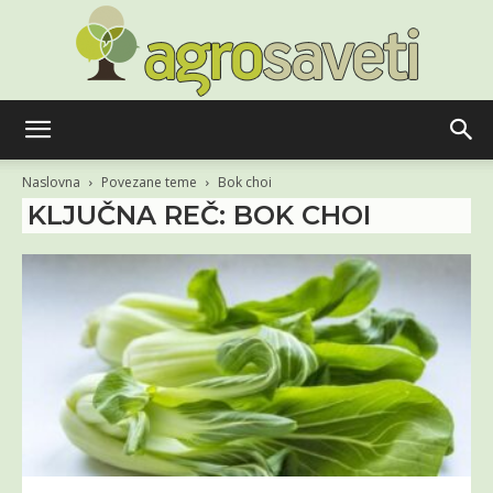
Agro
Naslovna
Povezane teme
Bok choi
KLJUČNA REČ: BOK CHOI
saveti