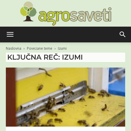
Agro
Naslovna
Povezane teme
Izumi
KLJUČNA REČ: IZUMI
saveti