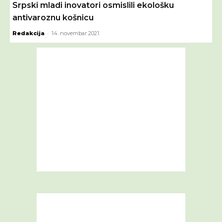
Srpski mladi inovatori osmislili ekološku
antivaroznu košnicu
-
Redakcija
14. novembar 2021.