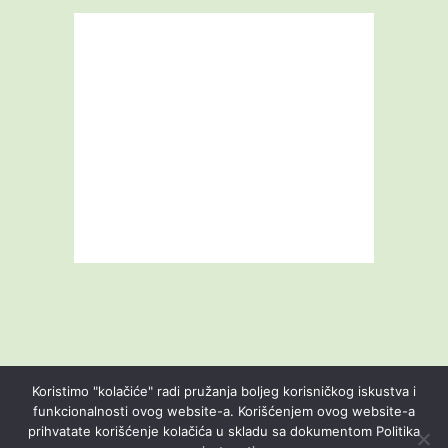
Koristimo "kolačiće" radi pružanja boljeg korisničkog iskustva i
funkcionalnosti ovog website-a. Korišćenjem ovog website-a
prihvatate korišćenje kolačića u skladu sa dokumentom Politika
Livestream
Blog
O nama
Kontakt