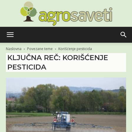
Agro
Naslovna
Povezane teme
Korišćenje pesticida
KLJUČNA REČ: KORIŠĆENJE
PESTICIDA
saveti