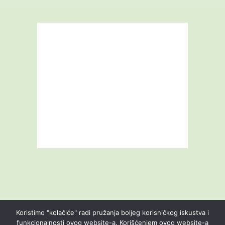
Koristimo "kolačiće" radi pružanja boljeg korisničkog iskustva i
funkcionalnosti ovog website-a. Korišćenjem ovog website-a