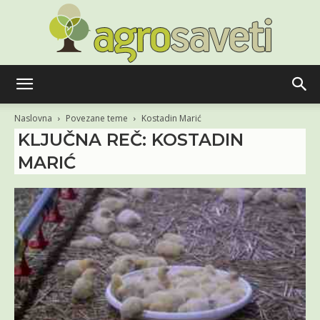
Agro
Naslovna
Povezane teme
Kostadin Marić
KLJUČNA REČ: KOSTADIN
MARIĆ
saveti