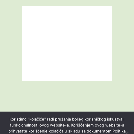
Koristimo "kolačiće" radi pružanja boljeg korisničkog iskustva i
funkcionalnosti ovog website-a. Korišćenjem ovog website-a
prihvatate korišćenje kolačića u skladu sa dokumentom Politika
Livestream
Blog
O nama
Kontakt