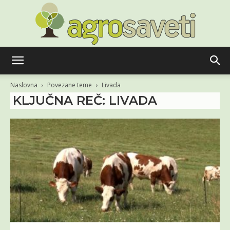
Agro
Naslovna
Povezane teme
Livada
KLJUČNA REČ: LIVADA
saveti