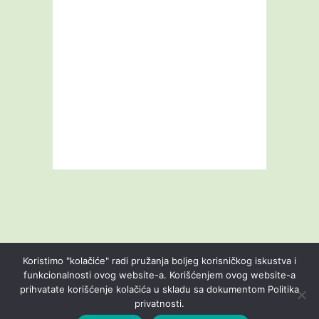
Koristimo "kolačiće" radi pružanja boljeg korisničkog iskustva i
funkcionalnosti ovog website-a. Korišćenjem ovog website-a
prihvatate korišćenje kolačića u skladu sa dokumentom Politika
Livestream
Blog
O nama
Kontakt
privatnosti.
Uslovi korišćenja
Politika privatnosti