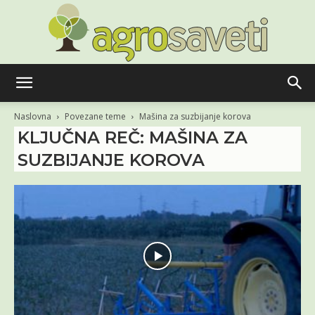
Agro
Naslovna
Povezane teme
Mašina za suzbijanje korova
KLJUČNA REČ: MAŠINA ZA
SUZBIJANJE KOROVA
saveti