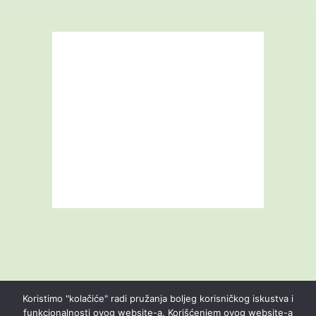
Koristimo "kolačiće" radi pružanja boljeg korisničkog iskustva i
funkcionalnosti ovog website-a. Korišćenjem ovog website-a