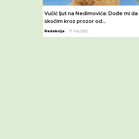
Vučić ljut na Nedimovića: Dođe mi da
skočim kroz prozor od...
-
Redakcija
17. maj 2022.