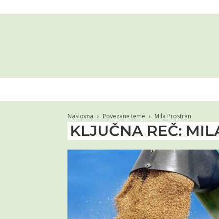
Naslovna
Povezane teme
Mila Prostran
KLJUČNA REČ: MI