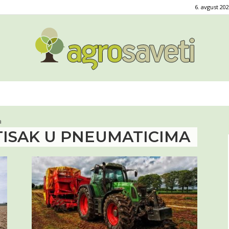
6. avgust 202
Agro
a
TISAK U PNEUMATICIMA
saveti