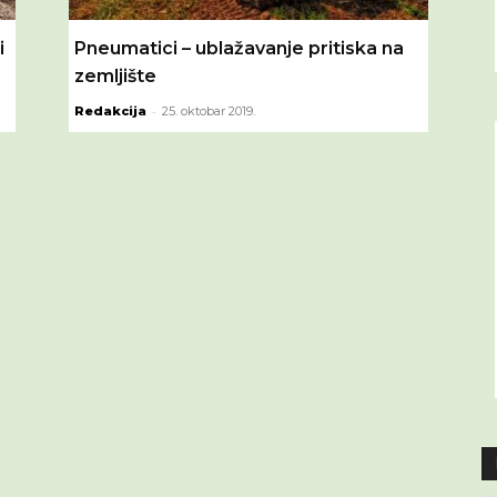
i
Pneumatici – ublažavanje pritiska na
zemljište
-
Redakcija
25. oktobar 2019.