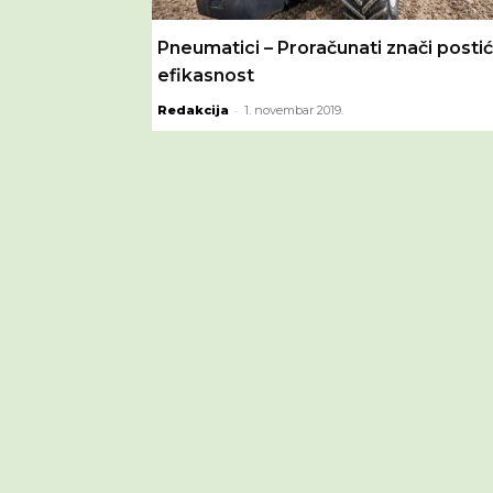
Pneumatici – Proračunati znači postić
efikasnost
-
Redakcija
1. novembar 2019.