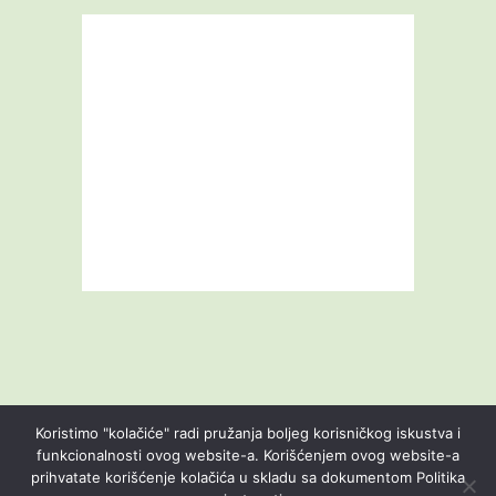
Koristimo "kolačiće" radi pružanja boljeg korisničkog iskustva i
funkcionalnosti ovog website-a. Korišćenjem ovog website-a
prihvatate korišćenje kolačića u skladu sa dokumentom Politika
Livestream
Blog
O nama
Kontakt