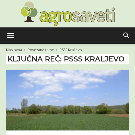
Agro
Naslovna
Povezane teme
PSSS Kraljevo
KLJUČNA REČ: PSSS KRALJEVO
saveti