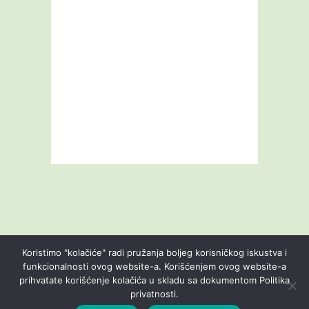
Koristimo "kolačiće" radi pružanja boljeg korisničkog iskustva i
funkcionalnosti ovog website-a. Korišćenjem ovog website-a
prihvatate korišćenje kolačića u skladu sa dokumentom Politika
Livestream
Blog
O nama
Kontakt
privatnosti.
Uslovi korišćenja
Politika privatnosti