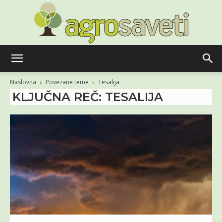
Agro
Naslovna
Povezane teme
Tesalija
KLJUČNA REČ: TESALIJA
saveti