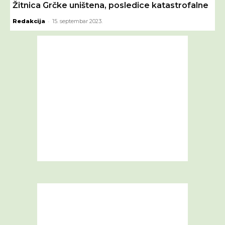
Žitnica Grčke uništena, posledice katastrofalne
-
Redakcija
15. septembar 2023.