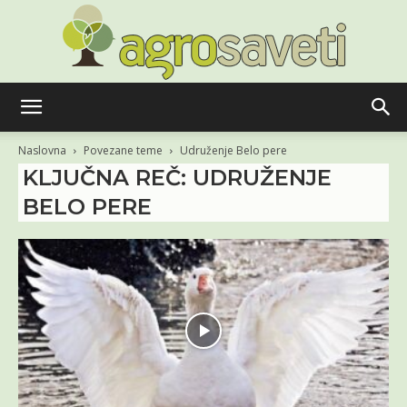
Agro
Naslovna
Povezane teme
Udruženje Belo pere
KLJUČNA REČ: UDRUŽENJE
BELO PERE
saveti