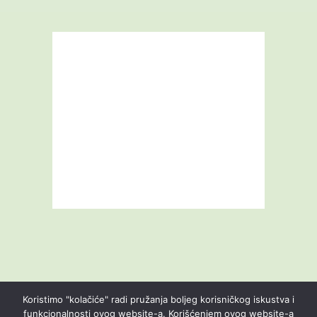
Koristimo "kolačiće" radi pružanja boljeg korisničkog iskustva i
funkcionalnosti ovog website-a. Korišćenjem ovog website-a