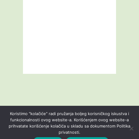
Koristimo "kolačiće" radi pružanja boljeg korisničkog iskustva i
funkcionalnosti ovog website-a. Korišćenjem ovog website-a
prihvatate korišćenje kolačića u skladu sa dokumentom Politika
Livestream
Blog
O nama
Kontakt
privatnosti.
Uslovi korišćenja
Politika privatnosti