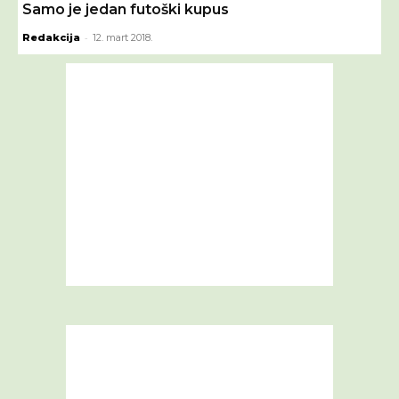
Samo je jedan futoški kupus
-
Redakcija
12. mart 2018.