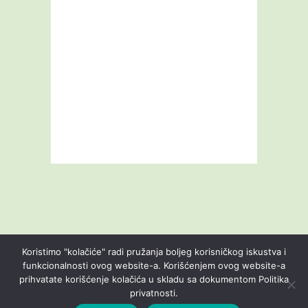
Koristimo "kolačiće" radi pružanja boljeg korisničkog iskustva i
funkcionalnosti ovog website-a. Korišćenjem ovog website-a
prihvatate korišćenje kolačića u skladu sa dokumentom Politika
Livestream
Blog
O nama
Kontakt
privatnosti.
Uslovi korišćenja
Politika privatnosti