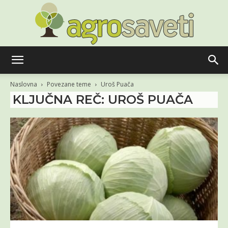
Agro
Naslovna
Povezane teme
Uroš Puača
KLJUČNA REČ: UROŠ PUAČA
saveti