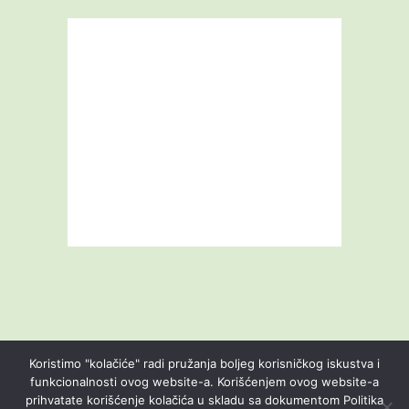
Koristimo "kolačiće" radi pružanja boljeg korisničkog iskustva i
funkcionalnosti ovog website-a. Korišćenjem ovog website-a
prihvatate korišćenje kolačića u skladu sa dokumentom Politika
Livestream
Blog
O nama
Kontakt