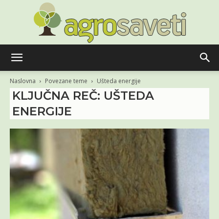
Agro
Naslovna
Povezane teme
Ušteda energije
KLJUČNA REČ: UŠTEDA
ENERGIJE
saveti