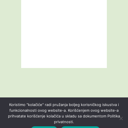
Koristimo "kolačiće" radi pružanja boljeg korisničkog iskustva i
funkcionalnosti ovog website-a. Korišćenjem ovog website-a
prihvatate korišćenje kolačića u skladu sa dokumentom Politika
Livestream
Blog
O nama
Kontakt
privatnosti.
Uslovi korišćenja
Politika privatnosti