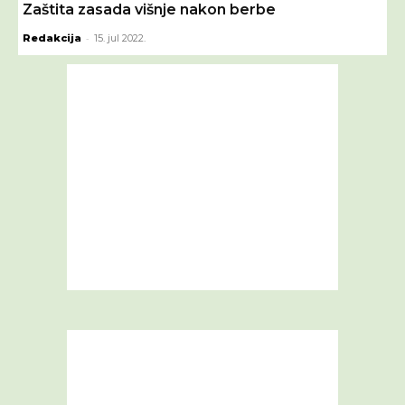
Zaštita zasada višnje nakon berbe
-
Redakcija
15. jul 2022.