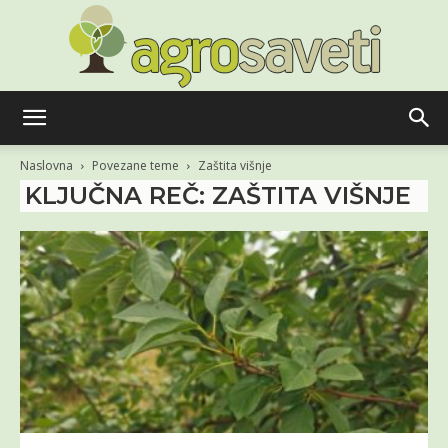
Agro
Naslovna
Povezane teme
Zaštita višnje
KLJUČNA REČ: ZAŠTITA VIŠNJE
saveti