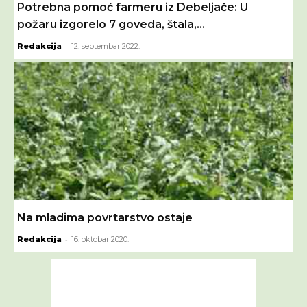
Potrebna pomoć farmeru iz Debeljače: U
požaru izgorelo 7 goveda, štala,...
-
Redakcija
12. septembar 2022.
Na mladima povrtarstvo ostaje
-
Redakcija
16. oktobar 2020.