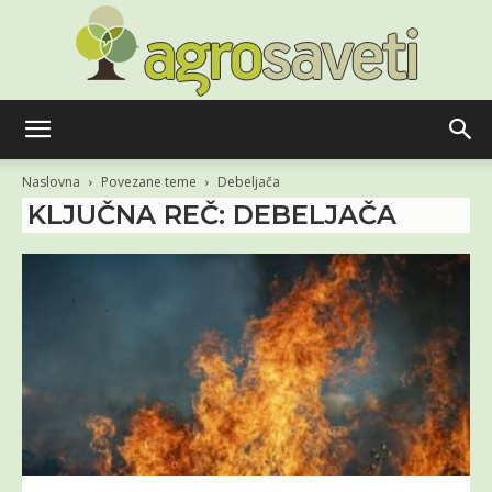
Agro
Naslovna
Povezane teme
Debeljača
KLJUČNA REČ: DEBELJAČA
saveti