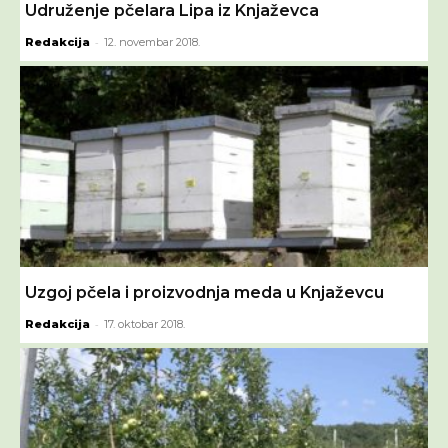
Udruženje pčelara Lipa iz Knjaževca
-
Redakcija
12. novembar 2018.
Uzgoj pčela i proizvodnja meda u Knjaževcu
-
Redakcija
17. oktobar 2018.