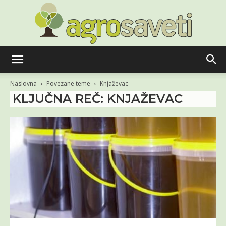
Agro
Naslovna
Povezane teme
Knjaževac
KLJUČNA REČ: KNJAŽEVAC
saveti