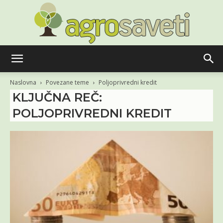
Agro
Naslovna
Povezane teme
Poljoprivredni kredit
KLJUČNA REČ:
POLJOPRIVREDNI KREDIT
saveti