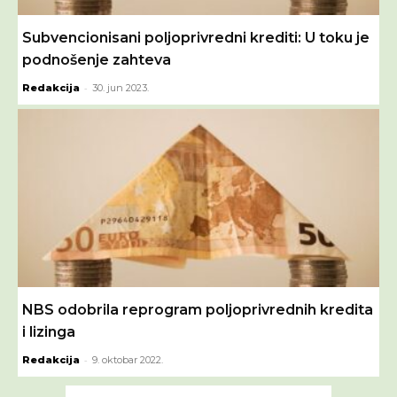
Subvencionisani poljoprivredni krediti: U toku je
podnošenje zahteva
-
Redakcija
30. jun 2023.
NBS odobrila reprogram poljoprivrednih kredita
i lizinga
-
Redakcija
9. oktobar 2022.