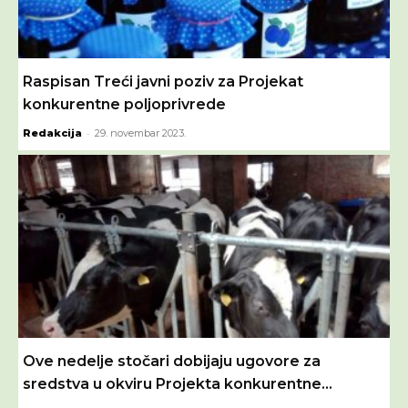
Raspisan Treći javni poziv za Projekat
konkurentne poljoprivrede
-
Redakcija
29. novembar 2023.
Ove nedelje stočari dobijaju ugovore za
sredstva u okviru Projekta konkurentne...