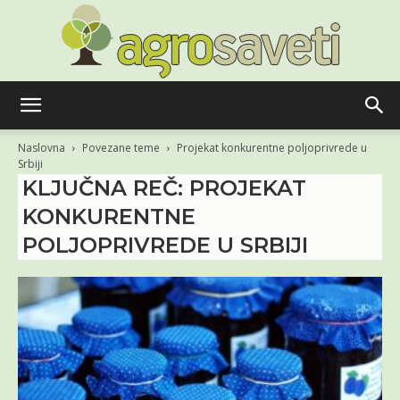
Agro
Naslovna
Povezane teme
Projekat konkurentne poljoprivrede u
Srbiji
KLJUČNA REČ: PROJEKAT
saveti
KONKURENTNE
POLJOPRIVREDE U SRBIJI