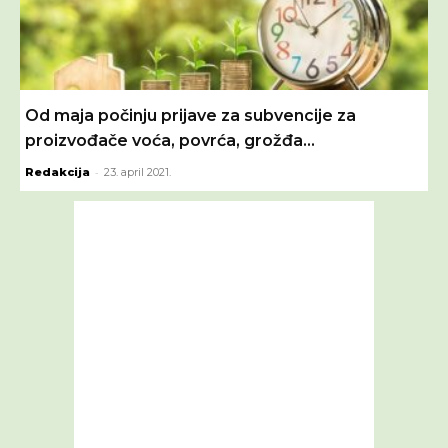
Od maja počinju prijave za subvencije za
proizvođače voća, povrća, grožđa...
-
Redakcija
23. april 2021.