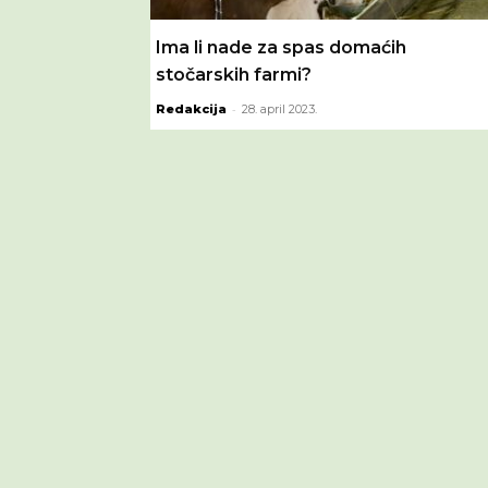
Ima li nade za spas domaćih
stočarskih farmi?
-
Redakcija
28. april 2023.