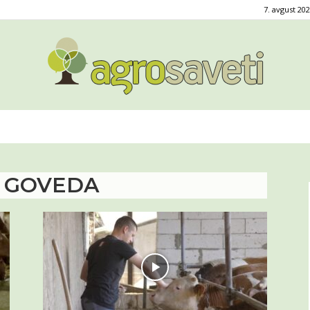
7. avgust 202
Agro
V GOVEDA
saveti