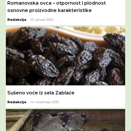
Romanovska ovca – otpornost i plodnost
osnovne proizvodne karakteristike
-
Redakcija
22. januar 2020.
Sušeno voće iz sela Zablaće
-
Redakcija
14. novembar 2019.