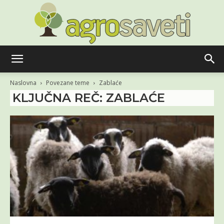
Agro
Naslovna
Povezane teme
Zablaće
KLJUČNA REČ: ZABLAĆE
saveti