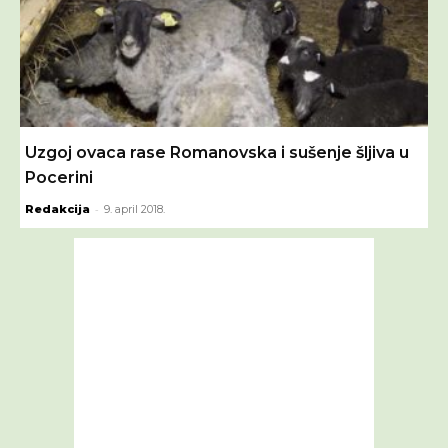
Uzgoj ovaca rase Romanovska i sušenje šljiva u
Pocerini
-
Redakcija
9. april 2018.