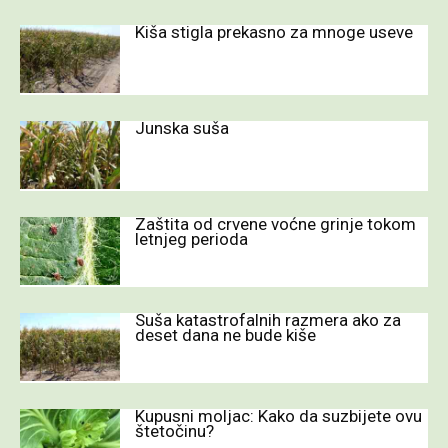
Kiša stigla prekasno za mnoge useve
Junska suša
Zaštita od crvene voćne grinje tokom
letnjeg perioda
Suša katastrofalnih razmera ako za
deset dana ne bude kiše
Kupusni moljac: Kako da suzbijete ovu
štetočinu?