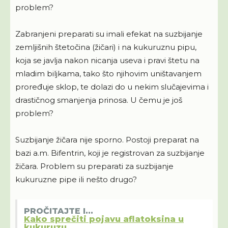
problem?
Zabranjeni preparati su imali efekat na suzbijanje
zemljišnih štetočina (žičari) i na kukuruznu pipu,
koja se javlja nakon nicanja useva i pravi štetu na
mladim biljkama, tako što njihovim uništavanjem
proređuje sklop, te dolazi do u nekim slučajevima i
drastičnog smanjenja prinosa. U čemu je još
problem?
Suzbijanje žičara nije sporno. Postoji preparat na
bazi a.m. Bifentrin, koji je registrovan za suzbijanje
žičara. Problem su preparati za suzbijanje
kukuruzne pipe ili nešto drugo?
PROČITAJTE I...
Kako sprečiti pojavu aflatoksina u
kukuruzu