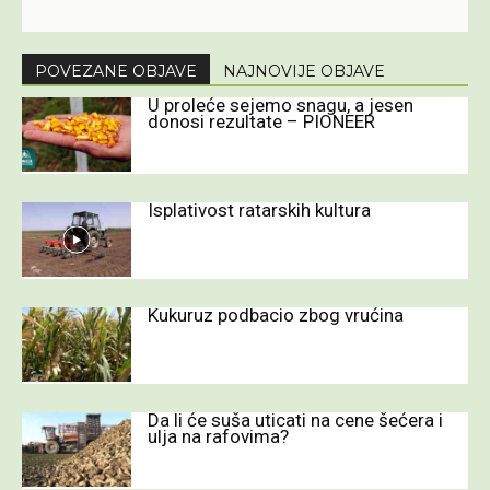
POVEZANE OBJAVE
NAJNOVIJE OBJAVE
U proleće sejemo snagu, a jesen
donosi rezultate – PIONEER
Isplativost ratarskih kultura
Kukuruz podbacio zbog vrućina
Da li će suša uticati na cene šećera i
ulja na rafovima?