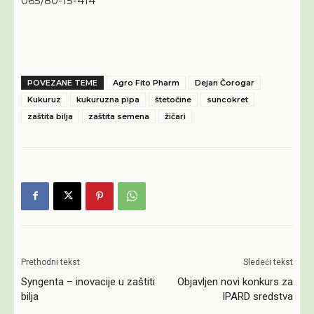
065/80-15-414
POVEZANE TEME
Agro Fito Pharm
Dejan Čorogar
Kukuruz
kukuruzna pipa
štetočine
suncokret
zaštita bilja
zaštita semena
žičari
Prethodni tekst
Sledeći tekst
Syngenta – inovacije u zaštiti
Objavljen novi konkurs za
bilja
IPARD sredstva