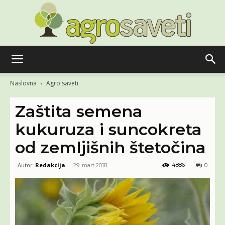
Agro
Naslovna
Agro saveti
Zaštita semena
saveti
kukuruza i suncokreta
od zemljišnih štetočina
Autor
Redakcija
-
4886
29. mart 2018.
0