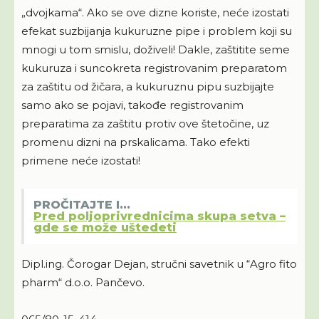
„dvojkama“. Ako se ove dizne koriste, neće izostati
efekat suzbijanja kukuruzne pipe i problem koji su
mnogi u tom smislu, doživeli! Dakle, zaštitite seme
kukuruza i suncokreta registrovanim preparatom
za zaštitu od žičara, a kukuruznu pipu suzbijajte
samo ako se pojavi, takođe registrovanim
preparatima za zaštitu protiv ove štetočine, uz
promenu dizni na prskalicama. Tako efekti
primene neće izostati!
PROČITAJTE I...
Pred poljoprivrednicima skupa setva –
gde se može uštedeti
Dipl.ing. Čorogar Dejan, stručni savetnik u “Agro fito
pharm“ d.o.o. Pančevo.