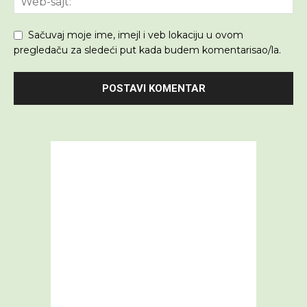
Sačuvaj moje ime, imejl i veb lokaciju u ovom
pregledaču za sledeći put kada budem komentarisao/la.