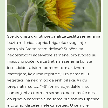
Sve dok nisu ukinuti preparati za zaštitu semena na
bazi a.m. Imidakloprid, briga oko ovoga nije
postojala. Šta se zatim dešava? Suočeni sa
nedostatkom adekvatne zamene, proizvođači su
masovno počeli da za tretman semena koriste
insekticide sa istom pomenutom aktivnom
materijom, koja ima registraciju za primenu u
vegetaciji na nekim od gajenih biljaka. Ali ovi
preparati nisu tzv. ’’FS“ formulacije, dakle, nisu
namenjeni za tretman semena, pa se može desiti
da njihovo nanošenje na seme nije sasvim uspešno,
a to znači da željeni efekti izostaju. U čemu je