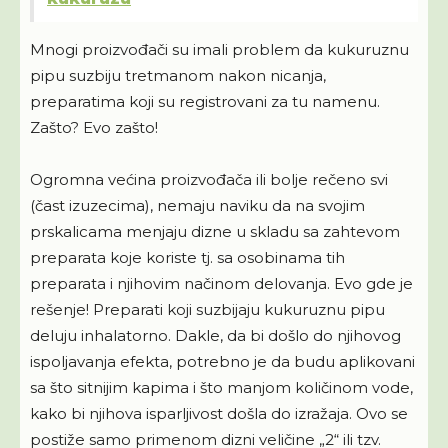
Mnogi proizvođači su imali problem da kukuruznu
pipu suzbiju tretmanom nakon nicanja,
preparatima koji su registrovani za tu namenu.
Zašto? Evo zašto!
Ogromna većina proizvođača ili bolje rečeno svi
(čast izuzecima), nemaju naviku da na svojim
prskalicama menjaju dizne u skladu sa zahtevom
preparata koje koriste tj. sa osobinama tih
preparata i njihovim načinom delovanja. Evo gde je
rešenje! Preparati koji suzbijaju kukuruznu pipu
deluju inhalatorno. Dakle, da bi došlo do njihovog
ispoljavanja efekta, potrebno je da budu aplikovani
sa što sitnijim kapima i što manjom količinom vode,
kako bi njihova isparljivost došla do izražaja. Ovo se
postiže samo primenom dizni veličine „2“ ili tzv.