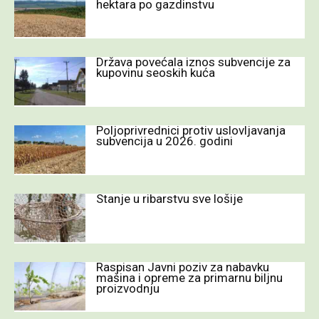
hektara po gazdinstvu
Država povećala iznos subvencije za
kupovinu seoskih kuća
Poljoprivrednici protiv uslovljavanja
subvencija u 2026. godini
Stanje u ribarstvu sve lošije
Raspisan Javni poziv za nabavku
mašina i opreme za primarnu biljnu
proizvodnju