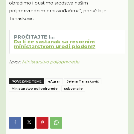
obradimo i pustimo sredstva našim
poljoprivrednim proizvođačima“, poručila je
Tanasković.
PROČITAJTE I...
Da li će sastanak sa resornim
ministarstvom urodi plodom?
Izvor:
Ministarstvo poljoprivrede
POVEZANE TEME
eAgrar
Jelena Tanasković
Ministarstvo poljopirvrede
subvencije