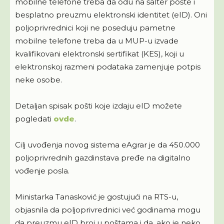
mobilne telefone treba da odu na šalter pošte i
besplatno preuzmu elektronski identitet (eID). Oni
poljoprivrednici koji ne poseduju pametne
mobilne telefone treba da u MUP-u izvade
kvalifikovani elektronski sertifikat (KES), koji u
elektronskoj razmeni podataka zamenjuje potpis
neke osobe.
Detaljan spisak pošti koje izdaju eID možete
pogledati
ovde
.
Cilj uvođenja novog sistema eAgrar je da 450.000
poljoprivrednih gazdinstava pređe na digitalno
vođenje posla.
Ministarka Tanasković je gostujući na RTS-u,
objasnila da poljoprivrednici već godinama mogu
da preuzmu eID broj u poštama i da, ako je neko