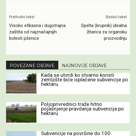
Prethodni tekst
Sledeći tekst
Visoko efikasna i dugotrajna
Spelta (krupnik) idealna
zaštita od najznačajnijih
žitarica za organsku
bolesti pšenice
proizvodnju
POVEZANE OBJAVE
NAJNOVIJE OBJAVE
Kada se utvrdi ko stvarno koristi
zemljište biće isplaćene subvencije po
hektaru
Poljoprivrednici traže hitno
pojašnjenje pravdanja subvencija po
hektaru
Subvencije na površine do 100