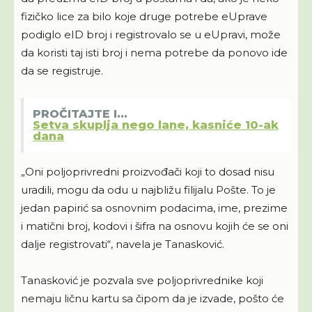
fizičko lice za bilo koje druge potrebe eUprave
podiglo eID broj i registrovalo se u eUpravi, može
da koristi taj isti broj i nema potrebe da ponovo ide
da se registruje.
PROČITAJTE I...
Setva skuplja nego lane, kasniće 10-ak
dana
„Oni poljoprivredni proizvođači koji to dosad nisu
uradili, mogu da odu u najbližu filijalu Pošte. To je
jedan papirić sa osnovnim podacima, ime, prezime
i matični broj, kodovi i šifra na osnovu kojih će se oni
dalje registrovati“, navela je Tanasković.
Tanasković je pozvala sve poljoprivrednike koji
nemaju ličnu kartu sa čipom da je izvade, pošto će