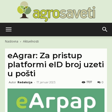
Agro
Naslovna
Aktuelnosti
eAgrar: Za pristup
saveti
platformi eID broj uzeti
u pošti
Autor
Redakcija
-
1707
17. januar 2023.
0