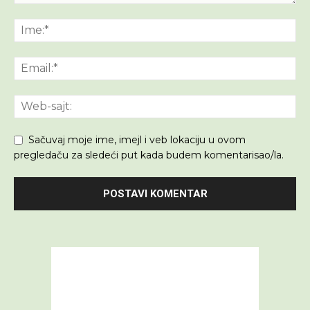
Sačuvaj moje ime, imejl i veb lokaciju u ovom
pregledaču za sledeći put kada budem komentarisao/la.