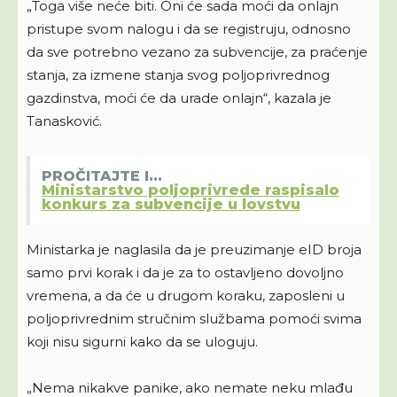
„Toga više neće biti. Oni će sada moći da onlajn
pristupe svom nalogu i da se registruju, odnosno
da sve potrebno vezano za subvencije, za praćenje
stanja, za izmene stanja svog poljoprivrednog
gazdinstva, moći će da urade onlajn“, kazala je
Tanasković.
PROČITAJTE I...
Ministarstvo poljoprivrede raspisalo
konkurs za subvencije u lovstvu
Ministarka je naglasila da je preuzimanje eID broja
samo prvi korak i da je za to ostavljeno dovoljno
vremena, a da će u drugom koraku, zaposleni u
poljoprivrednim stručnim službama pomoći svima
koji nisu sigurni kako da se uloguju.
„Nema nikakve panike, ako nemate neku mlađu