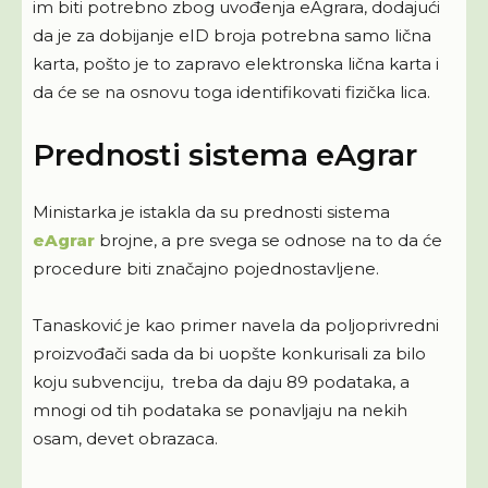
im biti potrebno zbog uvođenja eAgrara, dodajući
da je za dobijanje eID broja potrebna samo lična
karta, pošto je to zapravo elektronska lična karta i
da će se na osnovu toga identifikovati fizička lica.
Prednosti sistema eAgrar
Ministarka je istakla da su prednosti sistema
eAgrar
brojne, a pre svega se odnose na to da će
procedure biti značajno pojednostavljene.
Tanasković je kao primer navela da poljoprivredni
proizvođači sada da bi uopšte konkurisali za bilo
koju subvenciju, treba da daju 89 podataka, a
mnogi od tih podataka se ponavljaju na nekih
osam, devet obrazaca.