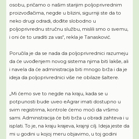
osobu, pričamo o našim starijim poljoprivrednim
proizvođačima, negde u blizini, sigurniji ste da to
neko drugi odradi, dođite slobodno u
poljoprivrednu stručnu službu, mislili smo o svemu,
i oni će to uraditi za vas“, rekla je Tanasković.
Poručila je da se nada da poljoprivrednici razumeju
da će uvođenjem novog sistema njima biti lakše, ali
i navela da će administracija biti mnogo brža i da je
ideja da poljoprivrednici više ne obilaze šaltere.
„Mi ćemo sve to negde na kraju, kada se u
potpunosti bude uveo eAgrar imati dostupno u
svim registrima, kontrole ćemo moći da vršimo
sami. Administracija će biti brža u obradi zahteva i u
isplati. To je, na kraju krajeva, krajnji cilj. Ideja jeste da
mi u godini u kojoj meru objavimo, u toj godini