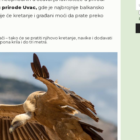
 prirode Uvac,
gde je najbrojnije balkansko
 čije će kretanje i građani moći da prate preko
ači – tako će se pratiti njihovo kretanje, navike i dodavati
pona krila i do tri metra.