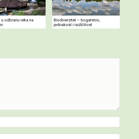
i u odbranu reka na
Biodiverzitet – bogatstvo,
ni
jednakost i različitost