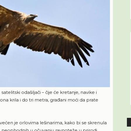
telitski odašiljači – čije će kretanje, navike i
pona krila i do tri metra, građani moći da prate
ćen je orlovima lešinarima, kako bi se skrenula
a, neophodnih u očuvanju ravnoteže u prirodi.