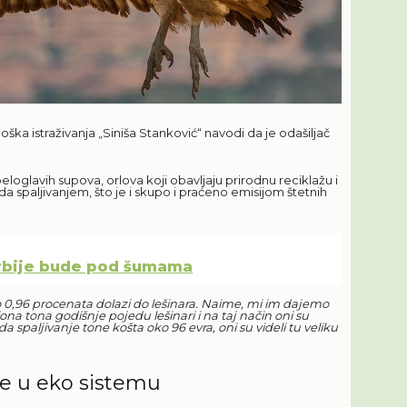
ološka istraživanja „Siniša Stanković“ navodi da je odašiljač
loglavih supova, orlova koji obavljaju prirodnu reciklažu i
a spaljivanjem, što je i skupo i praćeno emisijom štetnih
 Srbije bude pod šumama
0,96 procenata dolazi do lešinara. Naime, mi im dajemo
iona tona godišnje pojedu lešinari i na taj način oni su
 spaljivanje tone košta oko 96 evra, oni su videli tu veliku
ne u eko sistemu