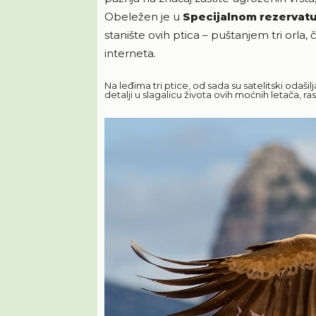
Obeležen je u
Specijalnom rezervatu
stanište ovih ptica – puštanjem tri orla,
interneta.
Na leđima tri ptice, od sada su satelitski odašilj
detalji u slagalicu života ovih moćnih letača, ras