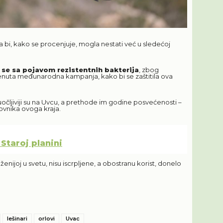
ina bi, kako se procenjuje, mogla nestati već u sledećoj
 se sa pojavom rezistentnih bakterija
, zbog
nuta međunarodna kampanja, kako bi se zaštitila ova
juočljiviji su na Uvcu, a prethode im godine posvećenosti –
novnika ovoga kraja.
Staroj planini
enijoj u svetu, nisu iscrpljene, a obostranu korist, donelo
lešinari
orlovi
Uvac