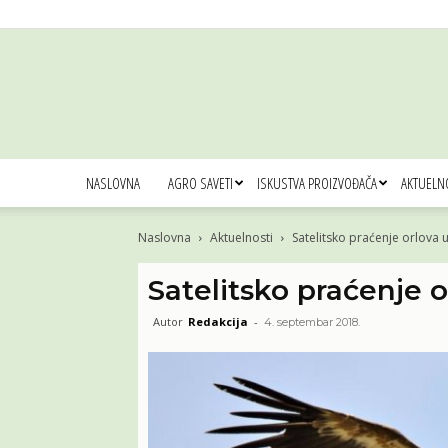
NASLOVNA
AGRO SAVETI
ISKUSTVA PROIZVOĐAČA
AKTUELN
Naslovna
Aktuelnosti
Satelitsko praćenje orlova 
Satelitsko praćenje 
Autor
Redakcija
-
4. septembar 2018.