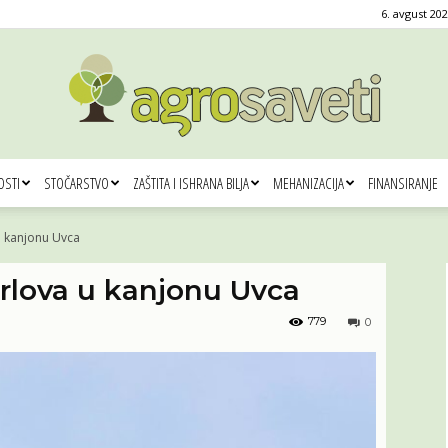
6. avgust 202
OSTI
STOČARSTVO
ZAŠTITA I ISHRANA BILJA
MEHANIZACIJA
FINANSIRANJE
Agro
u kanjonu Uvca
orlova u kanjonu Uvca
779
0
saveti