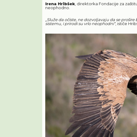
Irena Hribšek
, direktorka Fondacije za zaštit
neophodno.
„Služe da očiste, ne dozvoljavaju da se prošire b
sistemu, i prirodi su vrlo neophodni“
, ističe Hr