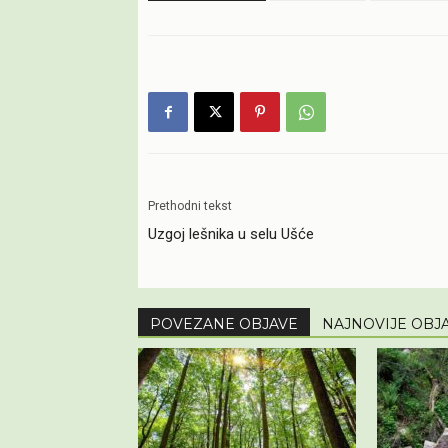
Prethodni tekst
Uzgoj lešnika u selu Ušće
POVEZANE OBJAVE
NAJNOVIJE OBJ