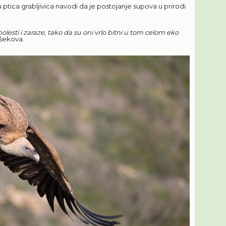
u ptica grabljivica navodi da je postojanje supova u prirodi
olesti i zaraze, tako da su oni vrlo bitni u tom celom eko
ibšekova.