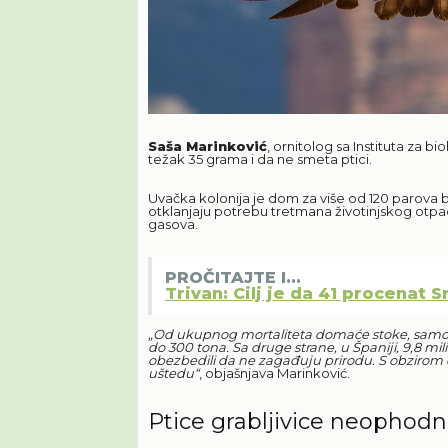
Saša Marinković
, ornitolog sa Instituta za bi
težak 35 grama i da ne smeta ptici.
Uvačka kolonija je dom za više od 120 parova be
otklanjaju potrebu tretmana životinjskog otpad
gasova.
PROČITAJTE I...
Trivan: Cilj je da 41 procenat
„Od ukupnog mortaliteta domaće stoke, samo 
do 300 tona. Sa druge strane, u Španiji, 9,8 mil
obezbedili da ne zagađuju prirodu. S obzirom da
uštedu“
, objašnjava Marinković.
Ptice grabljivice neophod