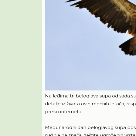
Na leđima tri beloglava supa od sada su sa
detalje iz života ovih moćnih letača, ras
preko interneta.
Međunarodni dan beloglavog supa posve
pažnja na značaj zaštite ugroženih vrst