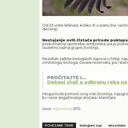
Od 23 vrste lešinara, koliko ih u svetu živi, već
deceniji.
Nestajanje ovih čistača prirode poklapa
prekomerne upotrebe antibiotika, pa je pokre
izuzetno važna grupe životinja.
Rezultati zaštite beloglavih supova u Srbiji, na
ornitologa, biologa, čuvara rezervata, pa i sta
PROČITAJTE I...
Dekani stali u odbranu reka na 
Mogućnosti pomoći ovoj vrsti životinja, najugrož
bi i veće angažovanje stočara i klaničara.
Izvor:
Agronews
, RTS
POVEZANE TEME
beloglavi sup
ekosistem