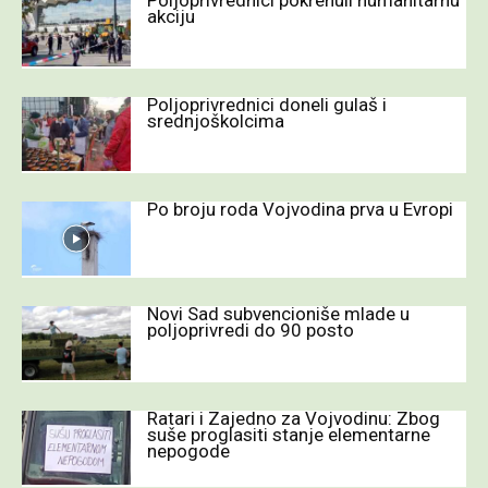
akciju
Poljoprivrednici doneli gulaš i
srednjoškolcima
Po broju roda Vojvodina prva u Evropi
Novi Sad subvencioniše mlade u
poljoprivredi do 90 posto
Ratari i Zajedno za Vojvodinu: Zbog
suše proglasiti stanje elementarne
nepogode