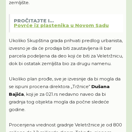
zemljište.
PROČITAJTE I...
Povrće iz plastenika u Novom Sadu
Ukoliko Skupština grada prihvati predlog urbanista,
izvesno je da će prodaja biti zaustavljena ili bar
parcela podeljena da deo koji će biti za Veletržnicu,
dok bi ostatak zemljišta bio za drugu namenu.
Ukoliko plan prođe, sve je izvesnije da bi mogla da
se ispuni procena direktora „Tržnice“
Dušana
Bajića
, koji je za 021.rs nedavno naveo da bi
gradnja tog objekta mogla da počne sledeće
godine.
Procenjena vrednost gradnje Veletržnice je od 800