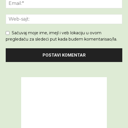
Sačuvaj moje ime, imejl i veb lokaciju u ovom
pregledaču za sledeći put kada budem komentarisao/la.