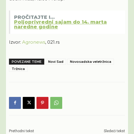
PROČITAJTE I...
Poljoprivredni sajam do 14. marta
naredne godine
Izvor:
Agronews
, 021.rs
POVEZANE TEME
Novi Sad
Novosadska veletržnica
Tržnica
Prethodni tekst
Sledeći tekst