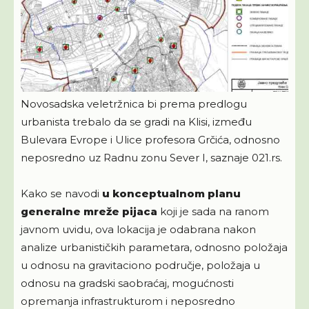
Novosadska veletržnica bi prema predlogu
urbanista trebalo da se gradi na Klisi, između
Bulevara Evrope i Ulice profesora Grčića, odnosno
neposredno uz Radnu zonu Sever I, saznaje 021.rs.
Kako se navodi
u konceptualnom planu
generalne mreže pijaca
koji je sada na ranom
javnom uvidu, ova lokacija je odabrana nakon
analize urbanističkih parametara, odnosno položaja
u odnosu na gravitaciono područje, položaja u
odnosu na gradski saobraćaj, mogućnosti
opremanja infrastrukturom i neposredno