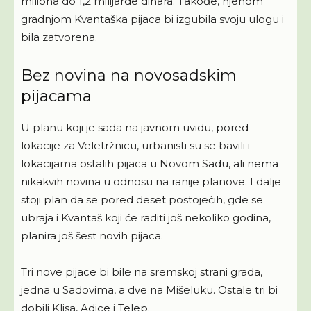
miliona do 1,2 milijarde dinara. Takođe, njenom
gradnjom Kvantaška pijaca bi izgubila svoju ulogu i
bila zatvorena.
Bez novina na novosadskim
pijacama
U planu koji je sada na javnom uvidu, pored
lokacije za Veletržnicu, urbanisti su se bavili i
lokacijama ostalih pijaca u Novom Sadu, ali nema
nikakvih novina u odnosu na ranije planove. I dalje
stoji plan da se pored deset postojećih, gde se
ubraja i Kvantaš koji će raditi još nekoliko godina,
planira još šest novih pijaca.
Tri nove pijace bi bile na sremskoj strani grada,
jedna u Sadovima, a dve na Mišeluku. Ostale tri bi
dobili Klisa, Adice i Telep.