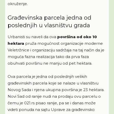
okruženje.
Građevinska parcela jedna od
poslednjih u vlasništvu grada
Urbanisti su naveli da ova
površina od oko 10
hektara
pruža mogućnost organizacije moderne
Veletržnice i organizaciju sadržaja na taj način da je
moguća fazna realizacija tako da prva faza
obuhvati površinu ne manju od pet hektara.
Ova parcela je jedna od poslednjih velikih
građevinskih parcela koje se nalaze u vlasništvu
Novog Sada i njena ukupna površina je 23 hektara.
Novi Sad od ranije nudi na prodaju ovu parcelu o
čemu je 021.rs pisao ranije, pa se i danas može
videti ponuda na sajtu Uprave za građevinsko