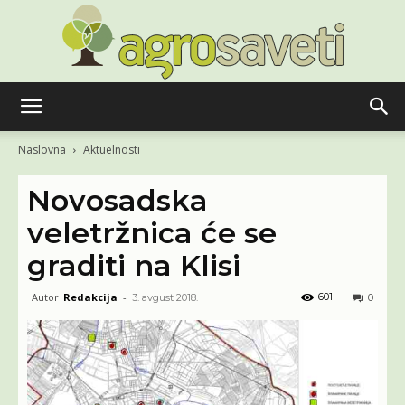
Agro
Naslovna
Aktuelnosti
Novosadska
saveti
veletržnica će se
graditi na Klisi
Autor
Redakcija
-
601
3. avgust 2018.
0