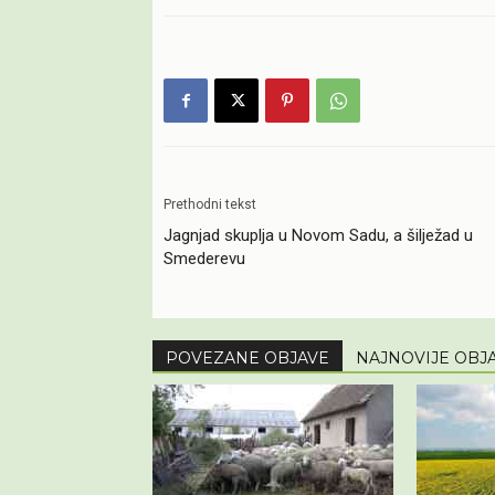
Prethodni tekst
Jagnjad skuplja u Novom Sadu, a šilježad u
Smederevu
POVEZANE OBJAVE
NAJNOVIJE OBJ