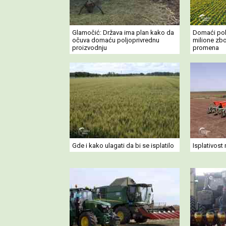
Glamočić: Država ima plan kako da
Domaći pol
očuva domaću poljoprivrednu
milione zb
proizvodnju
promena
Gde i kako ulagati da bi se isplatilo
Isplativost 