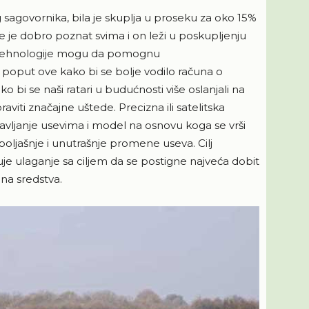
sagovornika, bila je skuplja u proseku za oko 15%
 je dobro poznat svima i on leži u poskupljenju
 tehnologije mogu da pomognu
poput ove kako bi se bolje vodilo računa o
bi se naši ratari u budućnosti više oslanjali na
viti značajne uštede. Precizna ili satelitska
ravljanje usevima i model na osnovu koga se vrši
oljašnje i unutrašnje promene useva. Cilj
uje ulaganje sa ciljem da se postigne najveća dobit
na sredstva.