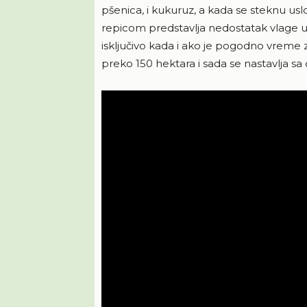
pšenica, i kukuruz, a kada se steknu usl
repicom predstavlja nedostatak vlage u 
isključivo kada i ako je pogodno vreme 
preko 150 hektara i sada se nastavlja sa