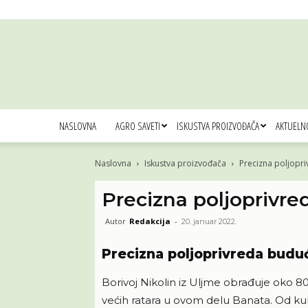
NASLOVNA
AGRO SAVETI
ISKUSTVA PROIZVOĐAČA
AKTUELN
Naslovna
Iskustva proizvođača
Precizna poljopri
Precizna poljoprivre
Autor
Redakcija
-
20. januar 2022.
Precizna poljoprivreda budu
Borivoj Nikolin iz Uljme obrađuje oko 8
većih ratara u ovom delu Banata. Od kul