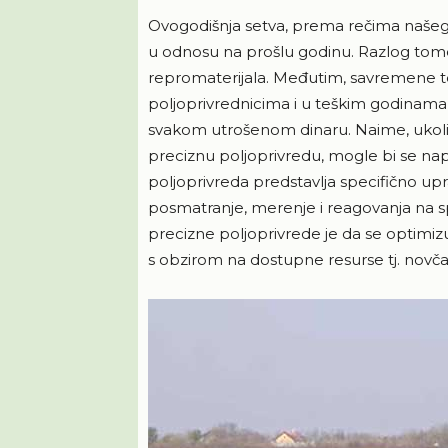
Ovogodišnja setva, prema rečima našeg 
u odnosu na prošlu godinu. Razlog tome
repromaterijala. Međutim, savremene
poljoprivrednicima i u teškim godinama 
svakom utrošenom dinaru. Naime, ukoliko 
preciznu poljoprivredu, mogle bi se napra
poljoprivreda predstavlja specifično up
posmatranje, merenje i reagovanja na sp
precizne poljoprivrede je da se optimiz
s obzirom na dostupne resurse tj. novča