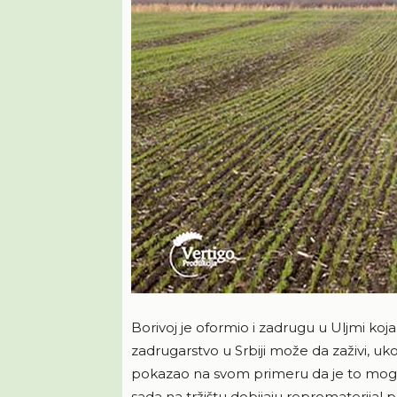
Borivoj je oformio i zadrugu u Uljmi koja
zadrugarstvo u Srbiji može da zaživi, uko
pokazao na svom primeru da je to moguće
sada na tržištu dobijaju repromaterija