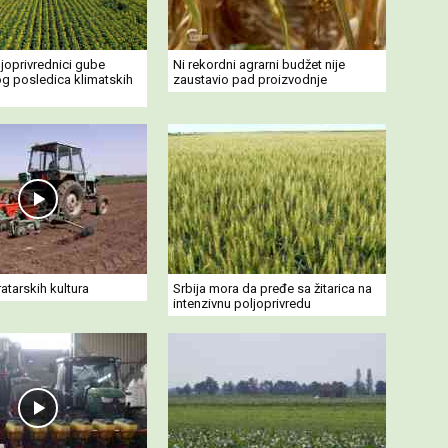
joprivrednici gube
Ni rekordni agrarni budžet nije
og posledica klimatskih
zaustavio pad proizvodnje
ratarskih kultura
Srbija mora da pređe sa žitarica na
intenzivnu poljoprivredu