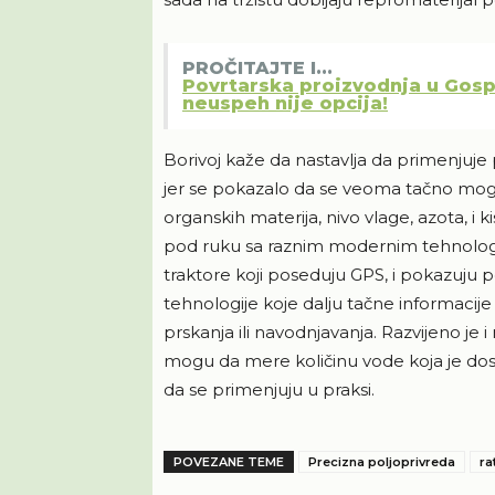
PROČITAJTE I...
Povrtarska proizvodnja u Gosp
neuspeh nije opcija!
Borivoj kaže da nastavlja da primenjuje
jer se pokazalo da se veoma tačno mogu 
organskih materija, nivo vlage, azota, i k
pod ruku sa raznim modernim tehnologi
traktore koji poseduju GPS, i pokazuju p
tehnologije koje dalju tačne informacije r
prskanja ili navodnjavanja. Razvijeno je i
mogu da mere količinu vode koja je dos
da se primenjuju u praksi.
POVEZANE TEME
Precizna poljoprivreda
ra