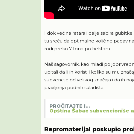
I dok većina ratara i dalje sabira gubitk
tu sreću da optimalne količine padavin
rodi preko 7 tona po hektaru.
Naš sagovornik, kao mladi poljoprivredn
upitali da li ih koristi i koliko su mu z
subvencije od velikog značaja i da ih na
pravljenja podnih skladišta.
PROČITAJTE I...
Opština Šabac subvencioniše an
Repromaterijal poskupio pro