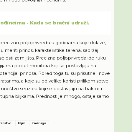
ođincima - Kada se bračni udruži,
 preciznu poljoprivredu u godinama koje dolaze,
meriti prinos, karakteristike terena, sadržaj
iselosti zemljišta. Precizna poljoprivreda ide ruku
jama poput monitora koji se postavljaju na
otencijal prinosa. Pored toga tu su prisutne i nove
atarima, a koje su od velike koristi prilikom setve,
 mnoštvo senzora koji se postavljaju na traktor i
tupna biljkama. Prednosti je mnogo, ostaje samo
tarstvo
Uljm
zadruga