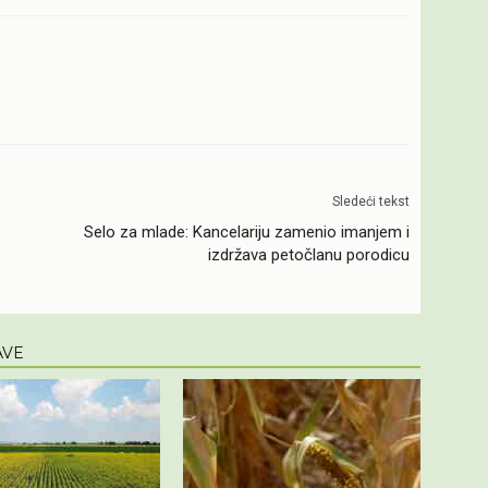
Sledeći tekst
Selo za mlade: Kancelariju zamenio imanjem i
izdržava petočlanu porodicu
AVE