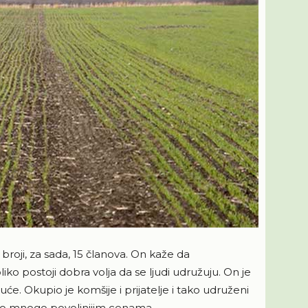
 broji, za sada, 15 članova. On kaže da
liko postoji dobra volja da se ljudi udružuju. On je
. Okupio je komšije i prijatelje i tako udruženi
l po mnogo povoljnijim cenama.