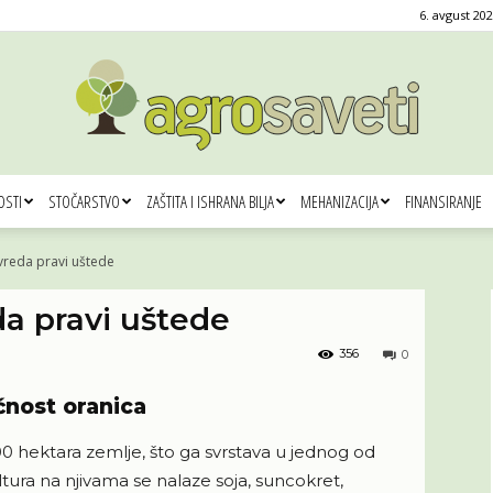
6. avgust 202
OSTI
STOČARSTVO
ZAŠTITA I ISHRANA BILJA
MEHANIZACIJA
FINANSIRANJE
Agro
vreda pravi uštede
da pravi uštede
356
0
saveti
ćnost oranica
00 hektara zemlje, što ga svrstava u jednog od
tura na njivama se nalaze soja, suncokret,