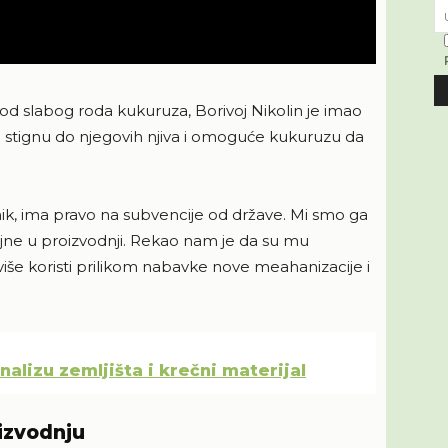
e od slabog roda kukuruza, Borivoj Nikolin je imao
a stignu do njegovih njiva i omoguće kukuruzu da
ik, ima pravo na subvencije od države. Mi smo ga
načajne u proizvodnji. Rekao nam je da su mu
jviše koristi prilikom nabavke nove meahanizacije i
alizu zemljišta i krečni materijal
izvodnju