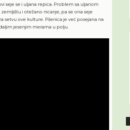
ovi seje se i uljana repica. Problem sa uljanom
zemljištu i otežano nicanje, pa se ona seje
za setvu ove kulture. Pšenica je već posejana na
 daljim jesenjim merama u polju.