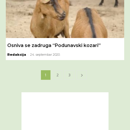
Osniva se zadruga “Podunavski kozari”
-
Redakcija
24. septembar 2020.
1
2
3