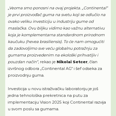
„Veoma smo ponosni na ovaj projekta. „Continental“
je prvi proizvođač guma na svetu koji se odlučio na
ovako veliku investiciju u industriju gume od
maslačka. Ovu biljku vidimo kao važnu alternativu
koja je komplementarna standardnom prirodnom
kaučuku (hevea brasiliensis). To će nam omogućiti
da zadovoljimo sve veću globalnu potražnju za
gumama proizvedenim na ekološki prihvatljiv i
pouzdan način“
, rekao je
Nikolai Setcer
, član
izvršnog odbora „Continental AG“ i šef odseka za
proizvodnju guma.
Investicija u novu istraživačku laboratoriju je još
jedna tehnološka prekretnica na putu za
implementaciju Vision 2025 koji Continental razvija
u svom poslu sa gumama.