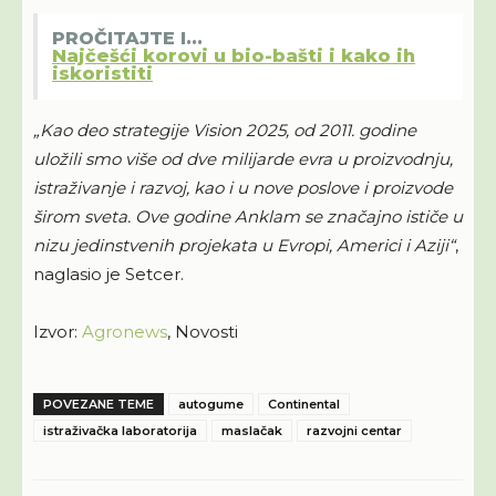
PROČITAJTE I...
Najčešći korovi u bio-bašti i kako ih
iskoristiti
„Kao deo strategije Vision 2025, od 2011. godine
uložili smo više od dve milijarde evra u proizvodnju,
istraživanje i razvoj, kao i u nove poslove i proizvode
širom sveta. Ove godine Anklam se značajno ističe u
nizu jedinstvenih projekata u Evropi, Americi i Aziji“
,
naglasio je Setcer.
Izvor:
Agronews
, Novosti
POVEZANE TEME
autogume
Continental
istraživačka laboratorija
maslačak
razvojni centar