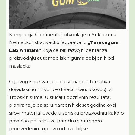
Kompanija Continental, otvorila je u Anklamu u
Nemačkoj istraživačku laboratoriju
„Taraxagum
Lab Anklam“
koja će biti razvojni centar za
proizvodnju automobilskih guma dobijenih od
maslačka.
Cilj ovog istraživanja je da se nađe alternativa
dosadašnjem izvoru – drveću (kaučukovcu) iz
Tropskih šuma. U slučaju pozitivnih rezultata,
planirano je da se u narednih deset godina ovaj
sirovi materijal uvede u serijsku proizvodnju kako bi
povećao potrebu za prirodnim gumama
proizvedenim upravo od ove biljke.