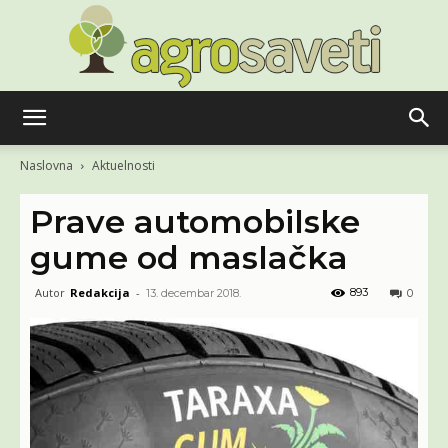
Agro
Naslovna
Aktuelnosti
Prave automobilske
saveti
gume od maslačka
Autor
Redakcija
-
893
13. decembar 2018.
0