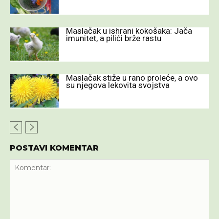
Maslačak u ishrani kokošaka: Jača
imunitet, a pilići brže rastu
Maslačak stiže u rano proleće, a ovo
su njegova lekovita svojstva
POSTAVI KOMENTAR