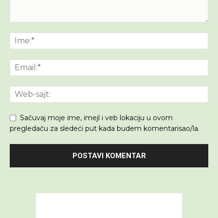
Sačuvaj moje ime, imejl i veb lokaciju u ovom
pregledaču za sledeći put kada budem komentarisao/la.