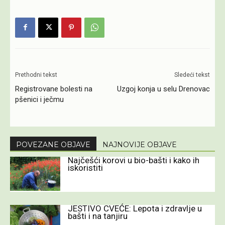
Prethodni tekst
Sledeći tekst
Registrovane bolesti na
Uzgoj konja u selu Drenovac
pšenici i ječmu
POVEZANE OBJAVE
NAJNOVIJE OBJAVE
Najčešći korovi u bio-bašti i kako ih
iskoristiti
JESTIVO CVEĆE: Lepota i zdravlje u
bašti i na tanjiru