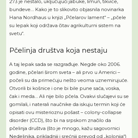
273 je nestalo, uključujući jabuke, limun, tikvice,
bundeve… Kako je to slikovito objasnila novinarka
Hana Nordhaus u knjizi „Pčelarov lament“ – „pčele
su lepak koji održava čitav agrikulturni sistem na
svetu“.
Pčelinja društva koja nestaju
A taj lepak sada se razgrađuje. Negde oko 2006.
godine, pčelari širom sveta – ali prvo u Americi –
počeli su da primećuju nešto veoma uznemirujuće.
Otvorili bi košnice i one bi bile pune saća, voska,
čak i meda… Ali nije bilo pčela. Ovakvi slučajevi su se
gomilali, i naterali naučnike da iskuju termin koji će
opisati ovu misterioznu pošast – colony-collapse
disorder (CCD), što bi na srpskom značilo da
pčelinja društva (što je mnogo, kažu sagovornici
Nedeljnika, prikladniji i srećniji prevod od „kolonija“)