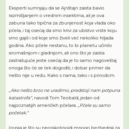
Eksperti sumnjaju da se Ajnštajn zaista bavio
razmišljanjem o vrednim insektima, ali je ova
zabuna tako tipična za zbunjenost koja vlada oko
pčela, i taj osećaj da smo krivi za ubistvo vrste koju
smo gajili i od koje smo živeli već nekoliko hiljada
godina. Ako pčele nestanu, to bi planetu učinilo
siromašnijom i gladnijom, ali ono što je zaista
zastrašujuće jeste osećaj da je to samo nagoveštaj
onoga što će se tek dogoditi, i dobar primer da
nešto nije u redu. Kako s nama, tako i s prirodom.
„Ako nešto brzo ne uradimo, predstoji nam potpuna
katastrofa“
, navodi Tom Teobald, jedan od
najpoznatijih američkih pčelara.
„Pčele su samo
početak.“
Ironija je što su neonikotinoidi mnogo bezbedniji za