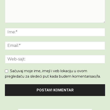
Sačuvaj moje ime, imejl i veb lokaciju u ovom
pregledaču za sledeći put kada budem komentarisao/la.