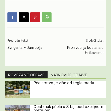
Prethodni tekst
Sledeći tekst
Syngenta – Dani polja
Proizvodnja bostana u
Hrtkovcima
POVEZANE OBJAVE
NAJNOVIJE OBJAVE
Pčelarstvo je više od tegle meda
Opstanak pčela u Srbiji pod ozbiljnom
pretnjom