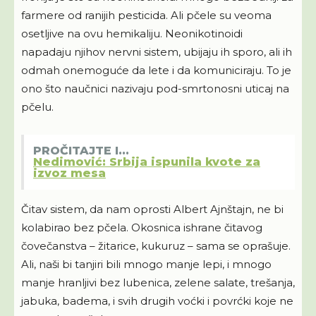
farmere od ranijih pesticida. Ali pčele su veoma
osetljive na ovu hemikaliju. Neonikotinoidi
napadaju njihov nervni sistem, ubijaju ih sporo, ali ih
odmah onemoguće da lete i da komuniciraju. To je
ono što naučnici nazivaju pod-smrtonosni uticaj na
pčelu.
PROČITAJTE I...
Nedimović: Srbija ispunila kvote za
izvoz mesa
Čitav sistem, da nam oprosti Albert Ajnštajn, ne bi
kolabirao bez pčela. Okosnica ishrane čitavog
čovečanstva – žitarice, kukuruz – sama se oprašuje.
Ali, naši bi tanjiri bili mnogo manje lepi, i mnogo
manje hranljivi bez lubenica, zelene salate, trešanja,
jabuka, badema, i svih drugih voćki i povrćki koje ne