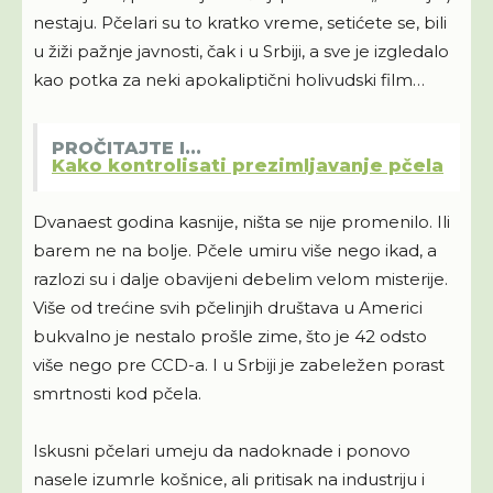
nestaju. Pčelari su to kratko vreme, setićete se, bili
u žiži pažnje javnosti, čak i u Srbiji, a sve je izgledalo
kao potka za neki apokaliptični holivudski film…
PROČITAJTE I...
Kako kontrolisati prezimljavanje pčela
Dvanaest godina kasnije, ništa se nije promenilo. Ili
barem ne na bolje. Pčele umiru više nego ikad, a
razlozi su i dalje obavijeni debelim velom misterije.
Više od trećine svih pčelinjih društava u Americi
bukvalno je nestalo prošle zime, što je 42 odsto
više nego pre CCD-a. I u Srbiji je zabeležen porast
smrtnosti kod pčela.
Iskusni pčelari umeju da nadoknade i ponovo
nasele izumrle košnice, ali pritisak na industriju i