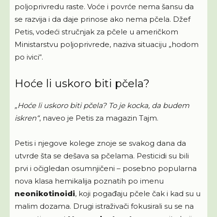
poljoprivredu raste. Voće i povrće nema šansu da
se razvija i da daje prinose ako nema pčela. Džef
Petis, vodeći stručnjak za pčele u američkom
Ministarstvu poljoprivrede, naziva situaciju „hodom
po ivici“.
Hoće li uskoro biti pčela?
„Hoće li uskoro biti pčela? To je kocka, da budem
iskren“
, naveo je Petis za magazin Tajm.
Petis i njegove kolege znoje se svakog dana da
utvrde šta se dešava sa pčelama. Pesticidi su bili
prvi i očigledan osumnjičeni – posebno popularna
nova klasa hemikalija poznatih po imenu
neonikotinoidi
, koji pogađaju pčele čak i kad su u
malim dozama. Drugi istraživači fokusirali su se na