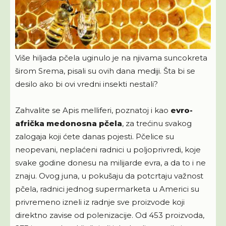
Više hiljada pčela uginulo je na njivama suncokreta
širom Srema, pisali su ovih dana mediji. Šta bi se
desilo ako bi ovi vredni insekti nestali?
Zahvalite se Apis melliferi, poznatoj i kao
evro-
afrička medonosna pčela
, za trećinu svakog
zalogaja koji ćete danas pojesti. Pčelice su
neopevani, neplaćeni radnici u poljoprivredi, koje
svake godine donesu na milijarde evra, a da to i ne
znaju. Ovog juna, u pokušaju da potcrtaju važnost
pčela, radnici jednog supermarketa u Americi su
privremeno izneli iz radnje sve proizvode koji
direktno zavise od polenizacije. Od 453 proizvoda,