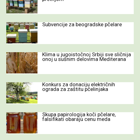
Subvencije za beogradske pčelare
Klima u jugoistočnoj Srbiji sve sličnija
onoj u sušnim delovima Mediterana
Konkurs za donaciju električnih
ograda za zaštitu pčelinjaka
Skupa papirologija koči pčelare,
falsifikati obaraju cenu meda