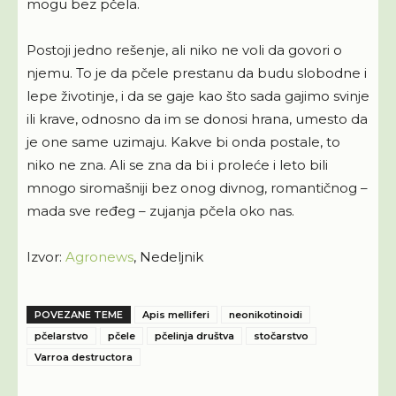
mogu bez pčela.
Postoji jedno rešenje, ali niko ne voli da govori o
njemu. To je da pčele prestanu da budu slobodne i
lepe životinje, i da se gaje kao što sada gajimo svinje
ili krave, odnosno da im se donosi hrana, umesto da
je one same uzimaju. Kakve bi onda postale, to
niko ne zna. Ali se zna da bi i proleće i leto bili
mnogo siromašniji bez onog divnog, romantičnog –
mada sve ređeg – zujanja pčela oko nas.
Izvor:
Agronews
, Nedeljnik
POVEZANE TEME
Apis melliferi
neonikotinoidi
pčelarstvo
pčele
pčelinja društva
stočarstvo
Varroa destructora