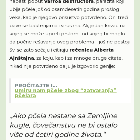
napasti poput
Varroa destructora
, parazita koji
ubija pčele još od osamdesetih godina prošlog
veka, kad je njegovo prisustvo potvrđeno. Oni treći
bave se bakterijama i virusima. Ali, jedan krivac na
kojeg se može upreti prstom i od kojeg bi moglo
da počne rešavanje ovog problema – još ne postoji.
Svi se zato sećaju i citiraju
rečenicu Alberta
Ajnštajna
, za koju, kao i za mnoge druge citate,
nikad nije potvrđeno da ju je izgovorio genije:
PROČITAJTE I...
Umiru nam pčele zbog “zatvaranja”
pčelara
„Ako pčela nestane sa Zemljine
kugle, čovečanstvu ne bi ostalo
više od četiri godine života.“