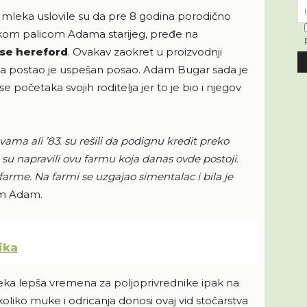
u mleka uslovile su da pre 8 godina porodično
kom palicom Adama starijeg, pređe na
ase hereford
. Ovakav zaokret u proizvodnji
a, a postao je uspešan posao. Adam Bugar sada je
 se početaka svojih roditelja jer to je bio i njegov
ama ali ’83. su rešili da podignu kredit preko
su napravili ovu farmu koja danas ovde postoji.
 farme. Na farmi se uzgajao simentalac i bila je
m Adam.
ika
 neka lepša vremena za poljoprivrednike ipak na
oliko muke i odricanja donosi ovaj vid stočarstva