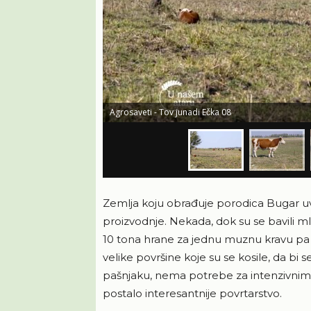
Agrosaveti - Tov junadi Ečka 08
Zemlja koju obrađuje porodica Bugar uv
proizvodnje. Nekada, dok su se bavili 
10 tona hrane za jednu muznu kravu pa 
velike površine koje su se kosile, da bi
pašnjaku, nema potrebe za intenzivnim r
postalo interesantnije povrtarstvo.