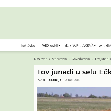
NASLOVNA
AGRO SAVETI
ISKUSTVA PROIZVOĐAČA
AKTUELN
Naslovna
Stočarstvo
Govedarstvo
Tov junadi 
Tov junadi u selu Eč
Autor
Redakcija
-
2. maj 2018.