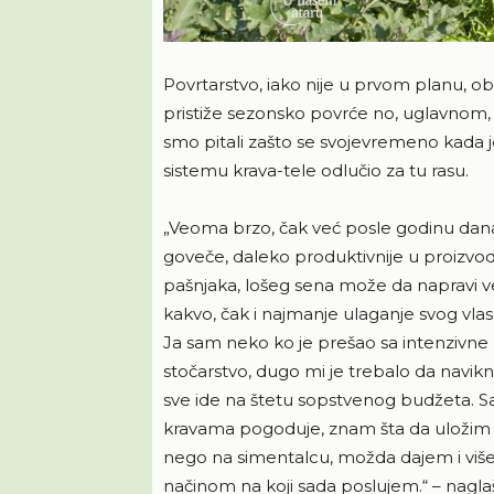
Povrtarstvo, iako nije u prvom planu, 
pristiže sezonsko povrće no, uglavnom
smo pitali zašto se svojevremeno kada 
sistemu krava-tele odlučio za tu rasu.
„Veoma brzo, čak već posle godinu dana 
goveče, daleko produktivnije u proizvod
pašnjaka, lošeg sena može da napravi ve
kakvo, čak i najmanje ulaganje svog vlas
Ja sam neko ko je prešao sa intenzivne
stočarstvo, dugo mi je trebalo da navik
sve ide na štetu sopstvenog budžeta. S
kravama pogoduje, znam šta da uložim i
nego na simentalcu, možda dajem i više 
načinom na koji sada poslujem.“ – nagl