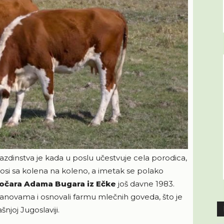
azdinstva je kada u poslu učestvuje cela porodica,
nosi sa kolena na koleno, a imetak se polako
očara Adama Bugara iz Ečke
još davne 1983.
tanovama i osnovali farmu mlečnih goveda, što je
šnjoj Jugoslaviji.