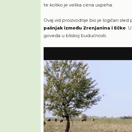
te koliko je velika cena uspeha.
Ovaj vid proizvodnje bio je logičan sle
pašnjak između Zrenjanina i Ečke
. 
goveda u bliskoj budućnosti.