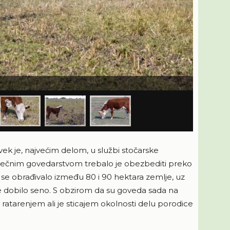
Agrosaveti 
ek je, najvećim delom, u službi stočarske
mlečnim govedarstvom trebalo je obezbediti preko
se obrađivalo između 80 i 90 hektara zemlje, uz
 se dobilo seno. S obzirom da su goveda sada na
atarenjem ali je sticajem okolnosti delu porodice