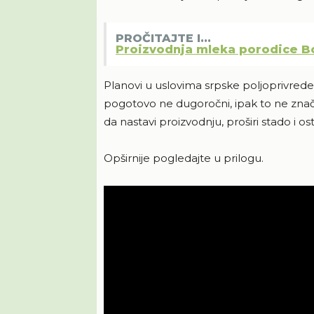
PROČITAJTE I...
Proizvodnja mleka porodice Bo
Planovi u uslovima srpske poljoprivrede
pogotovo ne dugoročni, ipak to ne znač
da nastavi proizvodnju, proširi stado i 
Opširnije pogledajte u prilogu.