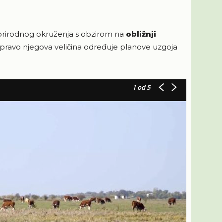
d prirodnog okruženja s obzirom na
obližnji
Upravo njegova veličina određuje planove uzgoja
1
od 5