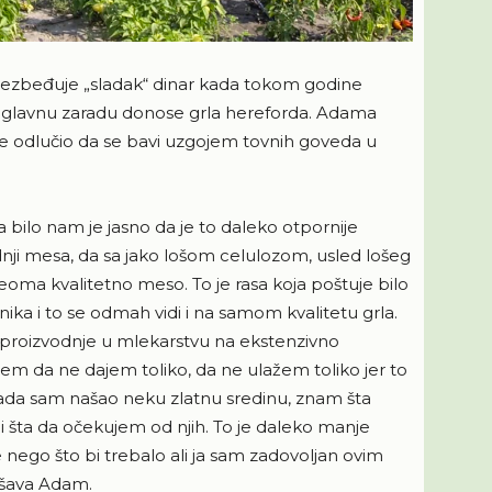
obezbeđuje „sladak“ dinar kada tokom godine
, glavnu zaradu donose grla hereforda. Adama
je odlučio da se bavi uzgojem tovnih goveda u
bilo nam je jasno da je to daleko otpornije
nji mesa, da sa jako lošom celulozom, usled lošeg
oma kvalitetno meso. To je rasa koja poštuje bilo
nika i to se odmah vidi i na samom kvalitetu grla.
 proizvodnje u mlekarstvu na ekstenzivno
nem da ne dajem toliko, da ne ulažem toliko jer to
ada sam našao neku zlatnu sredinu, znam šta
 šta da očekujem od njih. To je daleko manje
nego što bi trebalo ali ja sam zadovoljan ovim
ašava Adam.