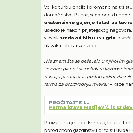
Velike turbulencije i promene na tržišt
domaćinstvo Bugar, sada pod dirigents
ekstenzivno gajenje teladi za tov r
usledio je nakon prijateljskog nagovor
vlasnik
stada od blizu 130 grla
, a seća
ulazak u stočarske vode.
„Ne znam šta se dešavalo u njihovim glav
zelenog plana i sa nekoliko kompanjona 
Kasnije je moj otac postao jedini vlasnik
farma za proizvodnju mleka.“
– kaže na
PROČITAJTE I...
Farma krava Matijević iz Erdev
Proizvodnja je lepo krenula, bila su to
porodičnom gazdinstvu brzo su uvideli k