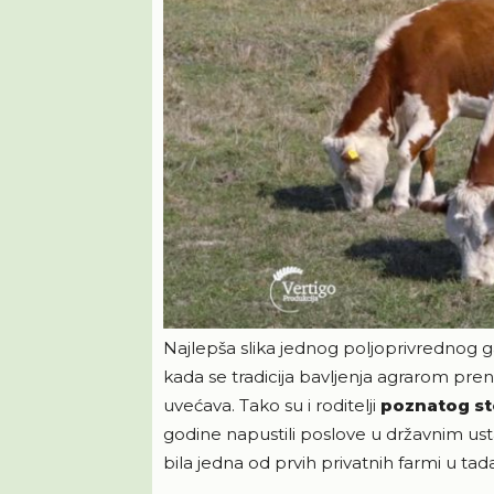
Najlepša slika jednog poljoprivrednog g
kada se tradicija bavljenja agrarom pre
uvećava. Tako su i roditelji
poznatog st
godine napustili poslove u državnim us
bila jedna od prvih privatnih farmi u tada