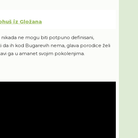
huš iz Gložana
 nikada ne mogu biti potpuno definisani,
i da ih kod Bugarevih nema, glava porodice želi
ostavi ga u amanet svojim pokolenjima.