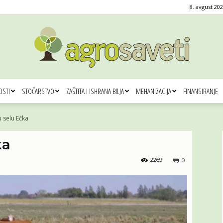
8. avgust 202
OSTI
STOČARSTVO
ZAŠTITA I ISHRANA BILJA
MEHANIZACIJA
FINANSIRANJE
Agro
u selu Ečka
ka
2269
0
saveti