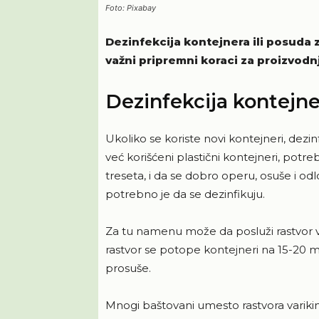
Foto: Pixabay
Dezinfekcija kontejnera ili posuda 
važni pripremni koraci za proizvodn
Dezinfekcija kontejne
Ukoliko se koriste novi kontejneri, dezi
već korišćeni plastični kontejneri, potre
treseta, i da se dobro operu, osuše i od
potrebno je da se dezinfikuju.
Za tu namenu može da posluži rastvor vari
rastvor se potope kontejneri na 15-20 mi
prosuše.
Mnogi baštovani umesto rastvora varikin