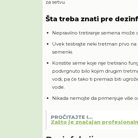
za setvu.
Šta treba znati pre dezi
Nepravilno tretiranje semena može da 
Uvek testirajte neki tretman prvo
semenki.
Koristite seme koje nije tretirano fun
podvrgnuto bilo kojim drugim tretma
vodi, pa će tako ti premazi biti ugro
vode.
Nikada nemojte da primenjuje više 
PROČITAJTE I...
Zašto je značajan profesional