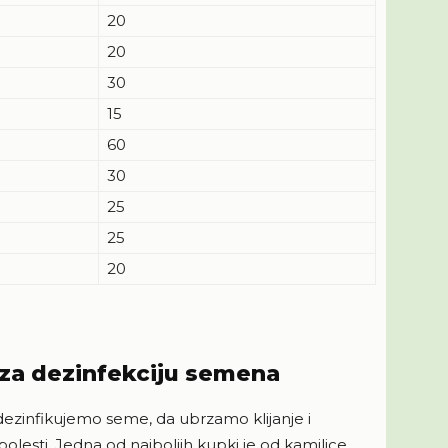
20
20
30
15
60
30
25
25
20
 za dezinfekciju semena
dezinfikujemo seme, da ubrzamo klijanje i
lesti. Jedna od najboljih kupki je od kamilice.