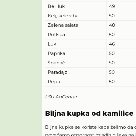
Beli luk
49
Kelj, keleraba
50
Zelena salata
48
Rotkica
50
Luk
46
Paprika
50
Spanać
50
Paradajz
50
Repa
50
LSU AgCentar
Biljna kupka od kamilice
Biljne kupke se koriste kada želimo da 
povećamo otpornost mladih biljaka na bo