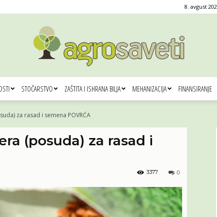
8. avgust 202
OSTI
STOČARSTVO
ZAŠTITA I ISHRANA BILJA
MEHANIZACIJA
FINANSIRANJE
Agro
posuda) za rasad i semena POVRĆA
era (posuda) za rasad i
saveti
3377
0