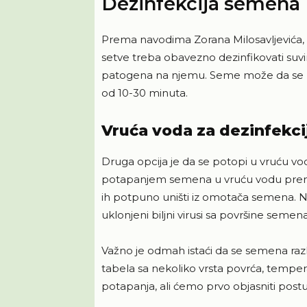
Dezinfekcija semena
Prema navodima Zorana Milosavljevića, 
setve treba obavezno dezinfikovati suv
patogena na njemu. Seme može da se po
od 10-30 minuta.
Vruća voda za dezinfekci
Druga opcija je da se potopi u vruću v
potapanjem semena u vruću vodu prenos b
ih potpuno uništi iz omotača semena. N
uklonjeni biljni virusi sa površine semena
Važno je odmah istaći da se semena različi
tabela sa nekoliko vrsta povrća, tempe
potapanja, ali ćemo prvo objasniti post