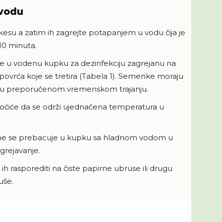
 vodu
kesu a zatim ih zagrejte potapanjem u vodu čija je
10 minuta.
e u vodenu kupku za dezinfekciju zagrejanu na
vrća koje se tretira (Tabela 1). Semenke moraju
 u preporučenom vremenskom trajanju.
iće da se održi ujednačena temperatura u
me se prebacuje u kupku sa hladnom vodom u
agrejavanje.
ih rasporediti na čiste papirne ubruse ili drugu
uše.