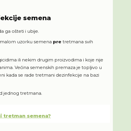
nfekcije semena
ga ošteti i ubije.
 na malom uzorku semena
pre
tretmana svih
gicidima ili nekim drugim proizvodima i koje nije
nima. Većina semenskih premaza je topljivo u
ženi kada se rade tretmani dezinfekcije na bazi
od jednog tretmana.
ni tretman semena?