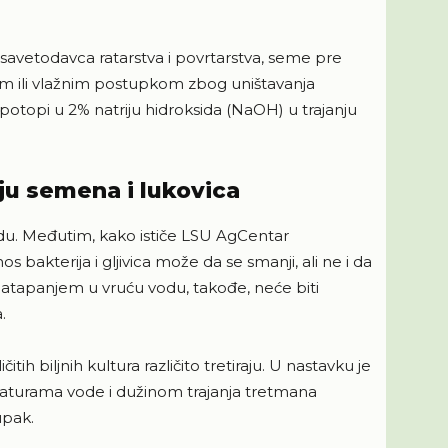
savetodavca ratarstva i povrtarstva, seme pre
im ili vlažnim postupkom zbog uništavanja
topi u 2% natriju hidroksida (NaOH) u trajanju
ju semena i lukovica
odu. Međutim, kako ističe LSU AgCentar
akterija i gljivica može da se smanji, ali ne i da
atapanjem u vruću vodu, takođe, neće biti
.
tih biljnih kultura različito tretiraju. U nastavku je
raturama vode i dužinom trajanja tretmana
upak.