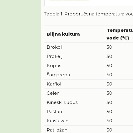
Tabela 1: Preporučena temperatura vod
Temperatu
Biljna kultura
vode (ºC)
Brokoli
50
Prokelj
50
Kupus
50
Šargarepa
50
Karfiol
50
Celer
50
Kineski kupus
50
Raštan
50
Krastavac
50
Patlidžan
50