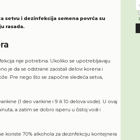
za setvu i dezinfekcija semena povrća su
ju rasada.
ra
nfekcija nije potrebna. Ukoliko se upotrebljavaju
bno je da se odstrane zaostali delovi korena i
lože. Pre nego što se započne sledeća setva,
kine (1 deo varikine i 9 ili 10 delova vode). U ovaj
nuta, a zatim se dobro isperu u čistoj vodi i
e koriste 70% alkohola za dezinfekciju kontejnera