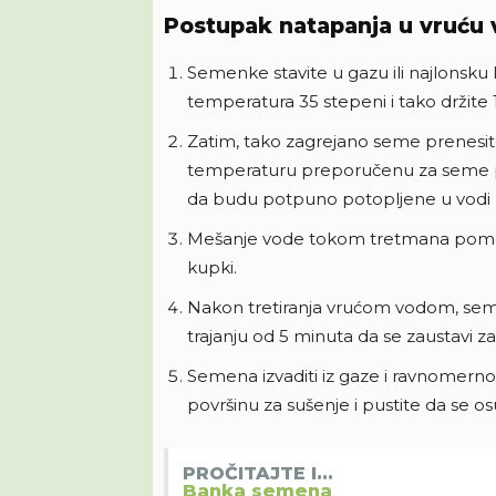
Postupak natapanja u vruću
Semenke stavite u gazu ili najlonsku 
temperatura 35 stepeni i tako držite 
Zatim, tako zagrejano seme prenesit
temperaturu preporučenu za seme po
da budu potpuno potopljene u vodi
Mešanje vode tokom tretmana pomoć
kupki.
Nakon tretiranja vrućom vodom, se
trajanju od 5 minuta da se zaustavi z
Semena izvaditi iz gaze i ravnomerno 
površinu za sušenje i pustite da se os
PROČITAJTE I...
Banka semena