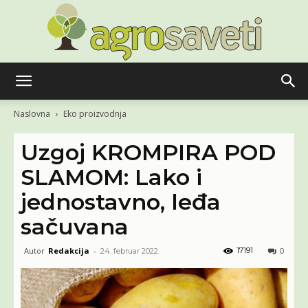
Agro
Naslovna
Eko proizvodnja
Uzgoj KROMPIRA POD
saveti
SLAMOM: Lako i
jednostavno, leđa
sačuvana
Autor
Redakcija
-
17191
24. februar 2022.
0