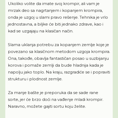
Ukoliko volite da imate svoj krompir, ali vam je
mrzak deo sa nagrtanjem i kopanjem krompira,
onda je uzgoj u slami pravo rešenje. Tehnika je vrlo
jednostavna, a biljke će biti jednako zdrave, kao i
kad se uzgajaju na klasičan način.
Slama uklanja potrebu za kopanjem zemlje koje je
povezano sa klasičnom metodom uzgoja krompira.
Ona, takođe, obavlja fantastičan posao u suzbijanju
korova i pomaže zemlji da bude hladnija kada je
napolju jako toplo. Na kraju, razgradiće se i popraviti
strukturu i plodnost zemlje.
Za manje bašte je preporuka da se sade rane
sorte, jer će brzo doći na vađenje mladi krompir.
Naravno, možete gajiti sortu koju želite.