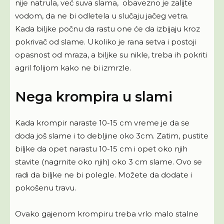
nije natrula, već suva slama, obavezno je zalijte
vodom, da ne bi odletela u slučaju jačeg vetra.
Kada biljke počnu da rastu one će da izbijaju kroz
pokrivač od slame. Ukoliko je rana setva i postoji
opasnost od mraza, a biljke su nikle, treba ih pokriti
agril folijom kako ne bi izmrzle.
Nega krompira u slami
Kada krompir naraste 10-15 cm vreme je da se
doda još slame i to debljine oko 3cm. Zatim, pustite
biljke da opet narastu 10-15 cm i opet oko njih
stavite (nagrnite oko njih) oko 3 cm slame. Ovo se
radi da biljke ne bi polegle. Možete da dodate i
pokošenu travu.
Ovako gajenom krompiru treba vrlo malo stalne