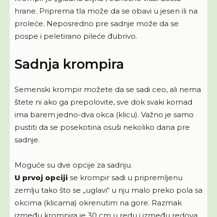
hrane. Priprema tla može da se obavi u jesen ili na
proleće. Neposredno pre sadnje može da se
pospe i peletirano pileće đubrivo.
Sadnja krompira
Semenski krompir možete da se sadi ceo, ali nema
štete ni ako ga prepolovite, sve dok svaki komad
ima barem jedno-dva okca (klicu). Važno je samo
pustiti da se posekotina osuši nekoliko dana pre
sadnje.
Moguće su dve opcije za sadnju.
U prvoj opciji
se krompir sadi u pripremljenu
zemlju tako što se „uglavi“ u nju malo preko pola sa
okcima (klicama) okrenutim na gore. Razmak
između krompira je 30 cm u redu i između redova