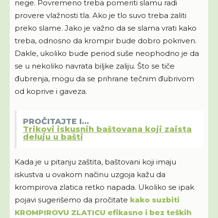
nege. Povremeno treba pomeriti slamu radi
provere vlažnosti tla. Ako je tlo suvo treba zaliti
preko slame. Jako je važno da se slama vrati kako
treba, odnosno da krompir bude dobro pokriven.
Dakle, ukoliko bude period suše neophodno je da
se u nekoliko navrata biljke zaliju. Što se tiče
đubrenja, mogu da se prihrane tečnim đubrivom
od koprive i gaveza.
PROČITAJTE I...
Trikovi iskusnih baštovana koji zaista
deluju u bašti
Kada je u pitanju zaštita, baštovani koji imaju
iskustva u ovakom načinu uzgoja kažu da
krompirova zlatica retko napada. Ukoliko se ipak
pojavi sugerišemo da pročitate
kako suzbiti
KROMPIROVU ZLATICU efikasno i bez teških