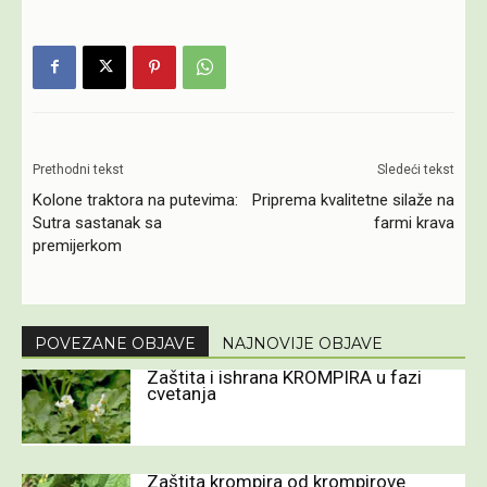
Prethodni tekst
Sledeći tekst
Kolone traktora na putevima:
Priprema kvalitetne silaže na
Sutra sastanak sa
farmi krava
premijerkom
POVEZANE OBJAVE
NAJNOVIJE OBJAVE
Zaštita i ishrana KROMPIRA u fazi
cvetanja
Zaštita krompira od krompirove