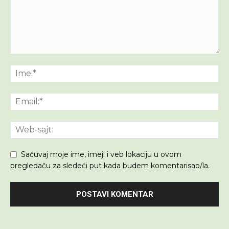
Sačuvaj moje ime, imejl i veb lokaciju u ovom
pregledaču za sledeći put kada budem komentarisao/la.