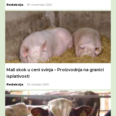
-
Redakcija
18. novembar 2020.
Mali skok u ceni svinja – Proizvodnja na granici
isplativosti
-
Redakcija
29. oktobar 2020.