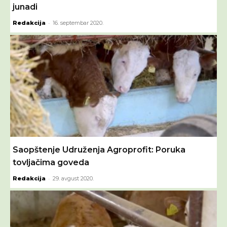
junadi
-
Redakcija
16. septembar 2020.
Saopštenje Udruženja Agroprofit: Poruka
tovljačima goveda
-
Redakcija
29. avgust 2020.