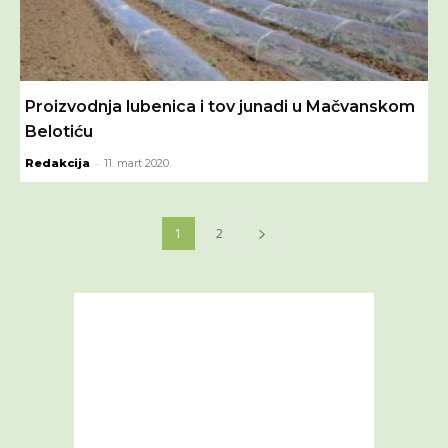
Proizvodnja lubenica i tov junadi u Mačvanskom
Belotiću
-
Redakcija
11. mart 2020.
1
2