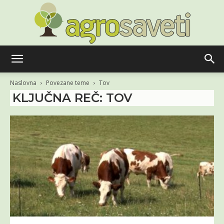
Agro
Naslovna
Povezane teme
Tov
KLJUČNA REČ: TOV
saveti