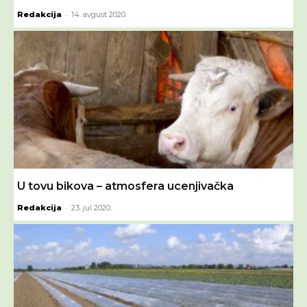
-
Redakcija
14. avgust 2020.
U tovu bikova – atmosfera ucenjivačka
-
Redakcija
23. jul 2020.