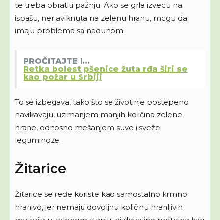
te treba obratiti pažnju. Ako se grla izvedu na
ispašu, nenaviknuta na zelenu hranu, mogu da
imaju problema sa nadunom.
PROČITAJTE I...
Retka bolest pšenice žuta rđa širi se
kao požar u Srbiji
To se izbegava, tako što se životinje postepeno
navikavaju, uzimanjem manjih količina zelene
hrane, odnosno mešanjem suve i sveže
leguminoze.
Žitarice
Žitarice se ređe koriste kao samostalno krmno
hranivo, jer nemaju dovoljnu količinu hranljivih
materija u zelenom stanju, ni dovoljno proteina kad