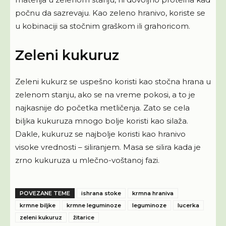
počnu da sazrevaju. Kao zeleno hranivo, koriste se
u kobinaciji sa stočnim graškom ili grahoricom.
Zeleni kukuruz
Zeleni kukurz se uspešno koristi kao stočna hrana u
zelenom stanju, ako se na vreme pokosi, a to je
najkasnije do početka metličenja. Zato se cela
biljka kukuruza mnogo bolje koristi kao silaža.
Dakle, kukuruz se najbolje koristi kao hranivo
visoke vrednosti – siliranjem. Masa se silira kada je
zrno kukuruza u mlečno-voštanoj fazi.
POVEZANE TEME
ishrana stoke
krmna hraniva
krmne biljke
krmne leguminoze
leguminoze
lucerka
zeleni kukuruz
žitarice