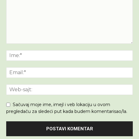
Sačuvaj moje ime, imejl i veb lokaciju u ovom
pregledaču za sledeći put kada budem komentarisao/la.