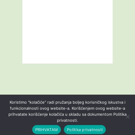
Koristimo "kolačiće" radi pružanja boljeg korisničkog iskustva i
funkcionalnosti ovog website-a. Korišćenjem ovog website-a
prihvatate korišćenje kolačića u skladu sa dokumentom Politika
Livestream
Blog
O nama
Kontakt
privatnosti.
Uslovi korišćenja
Politika privatnosti
PRIHVATAM
Politika privatnosti
© Agro saveti 2026. - Sva prava zadržana. Website by
CONNECTIONS