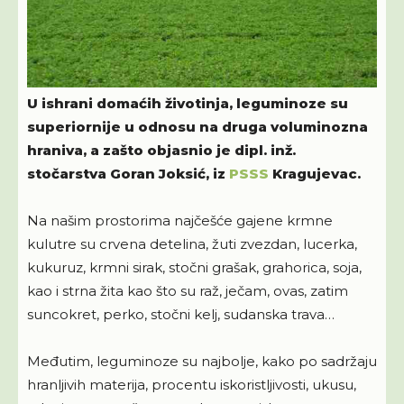
U ishrani domaćih životinja, leguminoze su
superiornije u odnosu na druga voluminozna
hraniva, a zašto objasnio je dipl. inž.
stočarstva Goran Joksić, iz
PSSS
Kragujevac.
Na našim prostorima najčešće gajene krmne
kulutre su crvena detelina, žuti zvezdan, lucerka,
kukuruz, krmni sirak, stočni grašak, grahorica, soja,
kao i strna žita kao što su raž, ječam, ovas, zatim
suncokret, perko, stočni kelj, sudanska trava…
Međutim, leguminoze su najbolje, kako po sadržaju
hranljivih materija, procentu iskoristljivosti, ukusu,