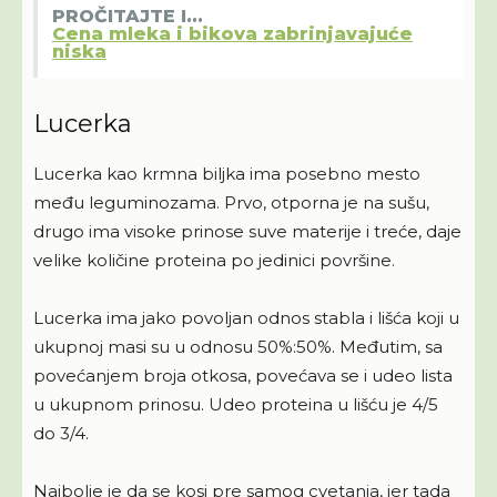
PROČITAJTE I...
Cena mleka i bikova zabrinjavajuće
niska
Lucerka
Lucerka kao krmna biljka ima posebno mesto
među leguminozama. Prvo, otporna je na sušu,
drugo ima visoke prinose suve materije i treće, daje
velike količine proteina po jedinici površine.
Lucerka ima jako povoljan odnos stabla i lišća koji u
ukupnoj masi su u odnosu 50%:50%. Međutim, sa
povećanjem broja otkosa, povećava se i udeo lista
u ukupnom prinosu. Udeo proteina u lišću je 4/5
dо 3/4.
Najbolje je da se kosi pre samog cvetanja, jer tada