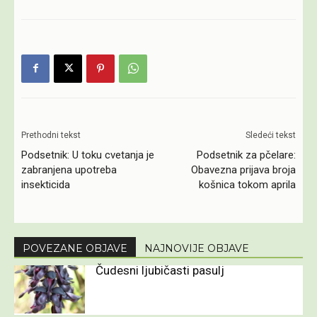
Prethodni tekst
Sledeći tekst
Podsetnik: U toku cvetanja je
Podsetnik za pčelare:
zabranjena upotreba
Obavezna prijava broja
insekticida
košnica tokom aprila
POVEZANE OBJAVE
NAJNOVIJE OBJAVE
Čudesni ljubičasti pasulj