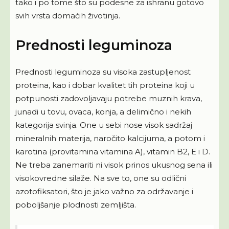
tako i po tome što su podesne za ishranu gotovo
svih vrsta domaćih životinja.
Prednosti leguminoza
Prednosti leguminoza su visoka zastupljenost
proteina, kao i dobar kvalitet tih proteina koji u
potpunosti zadovoljavaju potrebe muznih krava,
junadi u tovu, ovaca, konja, a delimično i nekih
kategorija svinja. One u sebi nose visok sadržaj
mineralnih materija, naročito kalcijuma, a potom i
karotina (provitamina vitamina A), vitamin B2, E i D.
Ne treba zanemariti ni visok prinos ukusnog sena ili
visokovredne silaže. Na sve to, one su odlični
azotofiksatori, što je jako važno za održavanje i
poboljšanje plodnosti zemljišta.