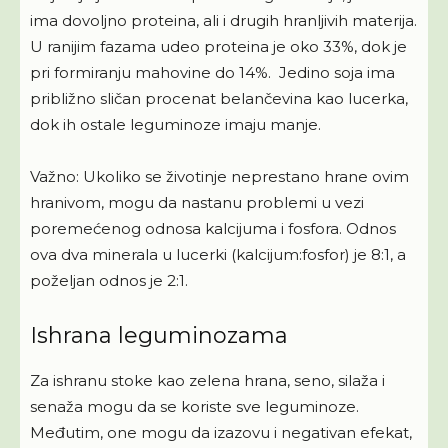
ima dovoljno proteina, ali i drugih hranljivih materija.
U ranijim fazama udeo proteina je oko 33%, dok je
pri formiranju mahovine do 14%. Jedino soja ima
približno sličan procenat belančevina kao lucerka,
dok ih ostale leguminoze imaju manje.
Važno: Ukoliko se životinje neprestano hrane ovim
hranivom, mogu da nastanu problemi u vezi
poremećenog odnosa kalcijuma i fosfora. Odnos
ova dva minerala u lucerki (kalcijum:fosfor) je 8:1, a
poželjan odnos je 2:1.
Ishrana leguminozama
Za ishranu stoke kao zelena hrana, seno, silaža i
senaža mogu da se koriste sve leguminoze.
Međutim, one mogu da izazovu i negativan efekat,