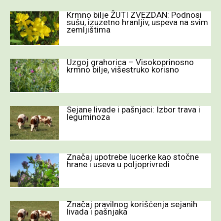
Krmno bilje ŽUTI ZVEZDAN: Podnosi
sušu, izuzetno hranljiv, uspeva na svim
zemljištima
Uzgoj grahorica – Visokoprinosno
krmno bilje, višestruko korisno
Sejane livade i pašnjaci: Izbor trava i
leguminoza
Značaj upotrebe lucerke kao stočne
hrane i useva u poljoprivredi
Značaj pravilnog korišćenja sejanih
livada i pašnjaka