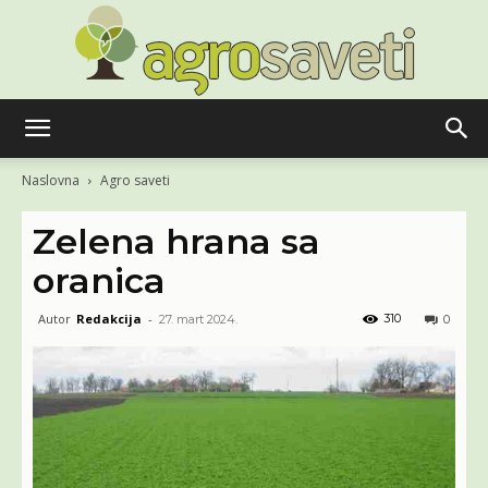
Agro
Naslovna
Agro saveti
Zelena hrana sa
saveti
oranica
Autor
Redakcija
-
310
27. mart 2024.
0