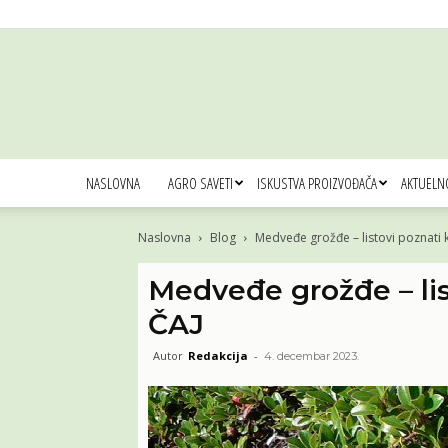
NASLOVNA
AGRO SAVETI
ISKUSTVA PROIZVOĐAČA
AKTUELN
Naslovna
Blog
Medveđe grožđe – listovi poznati 
Medveđe grožđe – lis
ČAJ
Autor
Redakcija
-
4. decembar 2023.