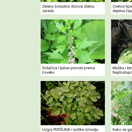
Zeleno botastvo donosi zlatnu
Cvetovi lip
zaradu
dejstva čaj
Srdačica i ljubav prirode prema
Muška i že
čoveku
Najdostupni
Uzgoj PERŠUNA i razlike izmedju
Kako se gaj