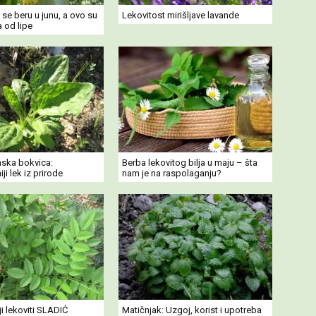
e se beru u junu, a ovo su
Lekovitost mirišljave lavande
a od lipe
nska bokvica:
Berba lekovitog bilja u maju – šta
ji lek iz prirode
nam je na raspolaganju?
i lekoviti SLADIĆ
Matičnjak: Uzgoj, korist i upotreba