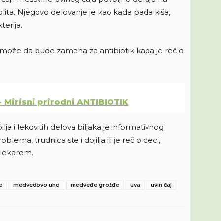
lita. Njegovo delovanje je kao kada pada kiša,
erija.
ne može da bude zamena za antibiotik kada je reč o
 - Mirisni prirodni ANTIBIOTIK
lja i lekovitih delova biljaka je informativnog
lema, trudnica ste i dojilja ili je reč o deci,
 lekarom.
e
medvedovo uho
medveđe grožđe
uva
uvin čaj