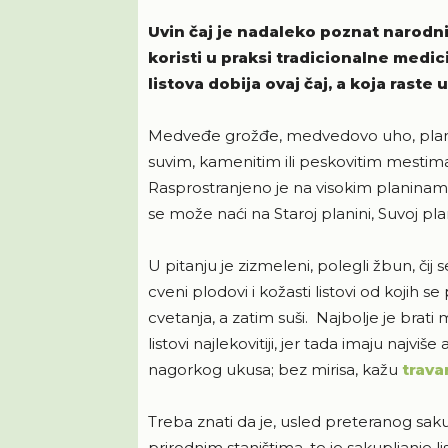
Uvin čaj je nadaleko poznat narodni 
koristi u praksi tradicionalne medic
listova dobija ovaj čaj, a koja raste u 
Medveđe grožđe, medvedovo uho, plani
suvim, kamenitim ili peskovitim mestim
Rasprostranjeno je na visokim planina
se može naći na Staroj planini, Suvoj pl
U pitanju je zizmeleni, polegli žbun, čij 
cveni plodovi i kožasti listovi od kojih se
cvetanja, a zatim suši. Najbolje je brati
listovi najlekovitiji, jer tada imaju najviš
nagorkog ukusa; bez mirisa, kažu
trava
Treba znati da je, usled preteranog saku
prirodnim staništima, te je sakupljanj