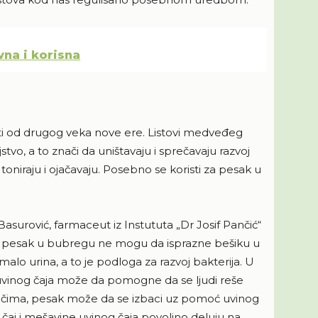
ovna i korisna
sti od drugog veka nove ere. Listovi medveđeg
tvo, a to znači da uništavaju i sprečavaju razvoj
toniraju i ojačavaju. Posebno se koristi za pesak u
Basurović, farmaceut iz Instututa „Dr Josif Pančić“
li pesak u bubregu ne mogu da isprazne bešiku u
alo urina, a to je podloga za razvoj bakterija. U
 uvinog čaja može da pomogne da se ljudi reše
rečima, pesak može da se izbaci uz pomoć uvinog
 čaj i mešavine uvinog čaja povoljno deluju na