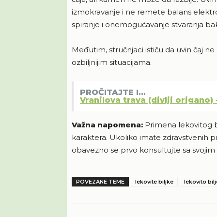
izmokravanje i ne remete balans elektro
spiranje i onemogućavanje stvaranja bakt
Međutim, stručnjaci ističu da uvin čaj 
ozbiljnijim situacijama.
PROČITAJTE I...
Vranilova trava (divlji origano)
Važna napomena:
Primena lekovitog bi
karaktera. Ukoliko imate zdravstvenih prob
obavezno se prvo konsultujte sa svojim
POVEZANE TEME
lekovite biljke
lekovito bilj