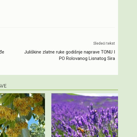
Sledeći tekst
ođe
Juliškine zlatne ruke godišnje naprave TONU I
PO Rolovanog Lisnatog Sira
AVE