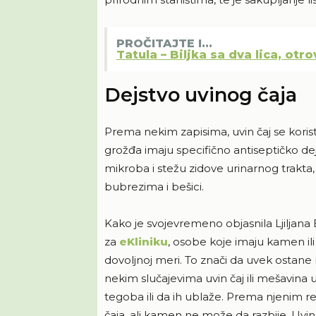
PROČITAJTE I...
Tatula – Biljka sa dva lica, otr
Dejstvo uvinog čaja
Prema nekim zapisima, uvin čaj se kori
grožđa imaju specifično antiseptičko dejs
mikroba i stežu zidove urinarnog trakta, 
bubrezima i bešici.
Kako je svojevremeno objasnila Ljiljana 
za
eKliniku
, osobe koje imaju kamen i
dovoljnoj meri. To znači da uvek ostane m
nekim slučajevima uvin čaj ili mešavina
tegoba ili da ih ublaže. Prema njenim 
čaja, ali kamen ne može da razbije. Uvin