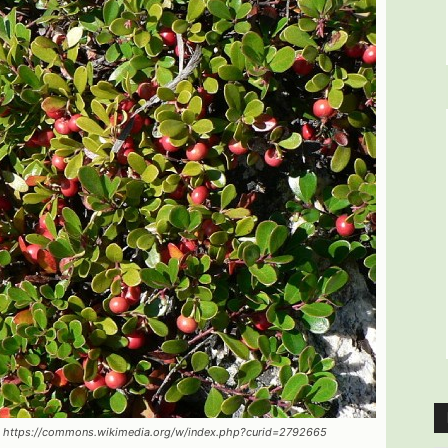
.5, https://commons.wikimedia.org/w/index.php?curid=2792665