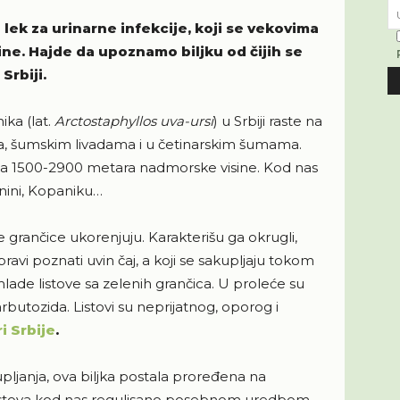
lek za urinarne infekcije, koji se vekovima
ine. Hajde da upoznamo biljku od čijih se
Srbiji.
ka (lat.
Arctostaphyllos uva-ursi
) u Srbiji raste na
a, šumskim livadama i u četinarskim šumama.
ma 1500-2900 metara nadmorske visine. Kod nas
anini, Kopaniku…
se grančice ukorenjuju. Karakterišu ga okrugli,
 pravi poznati uvin čaj, a koji se sakupljaju tokom
 mlade listove sa zelenih grančica. U proleće su
e arbutozida. Listovi su neprijatnog, oporog i
ri Srbije
.
pljanja, ova biljka postala proređena na
e listova kod nas regulisano posebnom uredbom.